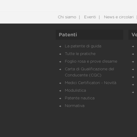
Chi siamo
Eventi
News e circolari
Patenti
Ve
La patente di guida
Tutte le pratiche
Foglio rosa e prove d’esame
Carta di Qualificazione del
Conducente (CQC)
Medici Certificatori - Novità
Modulistica
Patente nautica
Normativa