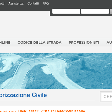
otti
Assistenza
Contatti
FAQ
NLINE
CODICE DELLA STRADA
PROFESSIONISTI
AU
orizzazione Civile
visi per UFF. MOT. CIV. DI FROSINONE