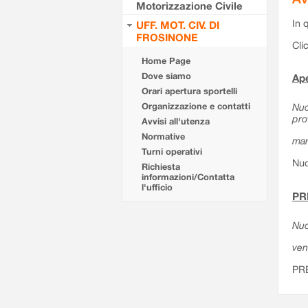
Motorizzazione Civile
In 
UFF. MOT. CIV. DI
FROSINONE
Cli
Home Page
Dove siamo
Ape
Orari apertura sportelli
Organizzazione e contatti
Nuo
pro
Avvisi all'utenza
Normative
mar
Turni operativi
Nuo
Richiesta
informazioni/Contatta
l'ufficio
PR
Nuo
ven
PR