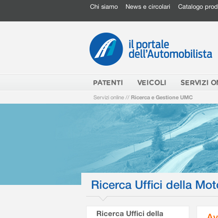
Chi siamo
News e circolari
Catalogo prod
PATENTI
VEICOLI
SERVIZI O
Servizi online
//
Ricerca e Gestione UMC
Ricerca Uffici della Mot
Ricerca Uffici della
Av