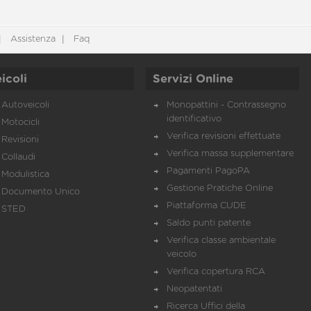
Assistenza
Faq
icoli
Servizi Online
Autoveicoli
Monopattini - Contrassegno
identificativo
Motocicli
Verifica revisioni effettuate
Revisioni
Verifica massa supplementare
Collaudi
Pagamenti PagoPA
Modulistica
Gestione Pratiche Online
Documento Unico
Piattaforma CUDE
STED
Saldo punti patente
Verifica classe ambientale
veicolo
Verifica copertura RCA
Neopatentati
Ricerca Uffici della