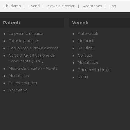
Chi siamo
Eventi
News e circolari
Assistenza
Faq
Patenti
Veicoli
La patente di guida
Autoveicoli
Tutte le pratiche
Motocicli
Foglio rosa e prove d’esame
Revisioni
Carta di Qualificazione del
Collaudi
Conducente (CQC)
Modulistica
Medici Certificatori - Novità
Documento Unico
Modulistica
STED
Patente nautica
Normativa