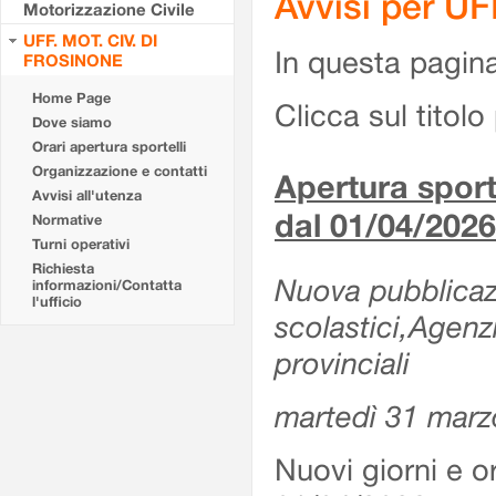
Avvisi per U
Motorizzazione Civile
UFF. MOT. CIV. DI
In questa pagina 
FROSINONE
Home Page
Clicca sul titolo 
Dove siamo
Orari apertura sportelli
Organizzazione e contatti
Apertura sporte
Avvisi all'utenza
dal 01/04/2026
Normative
Turni operativi
Richiesta
Nuova pubblicazio
informazioni/Contatta
l'ufficio
scolastici,Agenz
provinciali
martedì 31 marz
Nuovi giorni e or