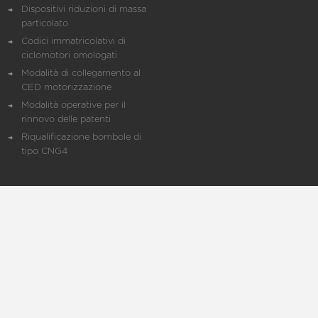
Dispositivi riduzioni di massa
particolato
Codici immatricolativi di
ciclomotori omologati
Modalità di collegamento al
CED motorizzazione
Modalità operative per il
rinnovo delle patenti
Riqualificazione bombole di
tipo CNG4