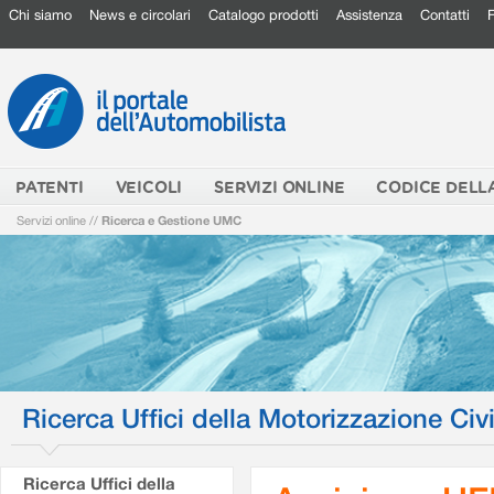
Chi siamo
News e circolari
Catalogo prodotti
Assistenza
Contatti
PATENTI
VEICOLI
SERVIZI ONLINE
CODICE DELL
Servizi online
//
Ricerca e Gestione UMC
Ricerca Uffici della Motorizzazione Civi
Ricerca Uffici della