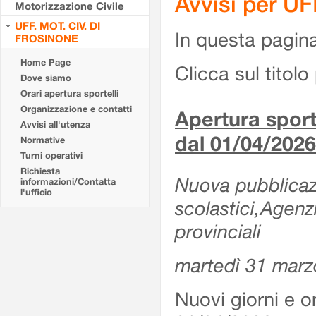
Avvisi per U
Motorizzazione Civile
UFF. MOT. CIV. DI
In questa pagina 
FROSINONE
Home Page
Clicca sul titolo 
Dove siamo
Orari apertura sportelli
Organizzazione e contatti
Apertura sporte
Avvisi all'utenza
dal 01/04/2026
Normative
Turni operativi
Richiesta
Nuova pubblicazio
informazioni/Contatta
l'ufficio
scolastici,Agenz
provinciali
martedì 31 marz
Nuovi giorni e or