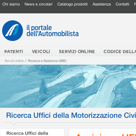
Chi siamo
News e circolari
Catalogo prodotti
Assistenza
Contatti
PATENTI
VEICOLI
SERVIZI ONLINE
CODICE DELL
Servizi online
//
Ricerca e Gestione UMC
Ricerca Uffici della Motorizzazione Civi
Ricerca Uffici della