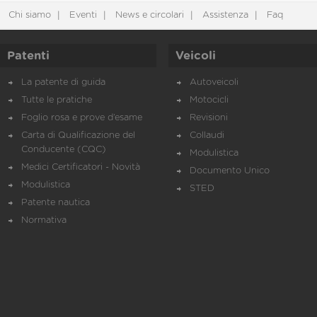
Chi siamo
Eventi
News e circolari
Assistenza
Faq
Patenti
Veicoli
La patente di guida
Autoveicoli
Tutte le pratiche
Motocicli
Foglio rosa e prove d’esame
Revisioni
Carta di Qualificazione del
Collaudi
Conducente (CQC)
Modulistica
Medici Certificatori - Novità
Documento Unico
Modulistica
STED
Patente nautica
Normativa