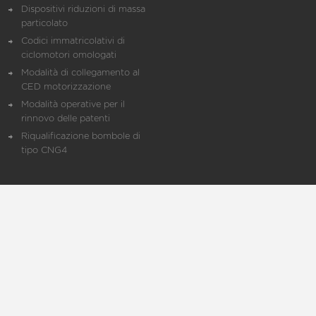
Dispositivi riduzioni di massa
particolato
Codici immatricolativi di
ciclomotori omologati
Modalità di collegamento al
CED motorizzazione
Modalità operative per il
rinnovo delle patenti
Riqualificazione bombole di
tipo CNG4