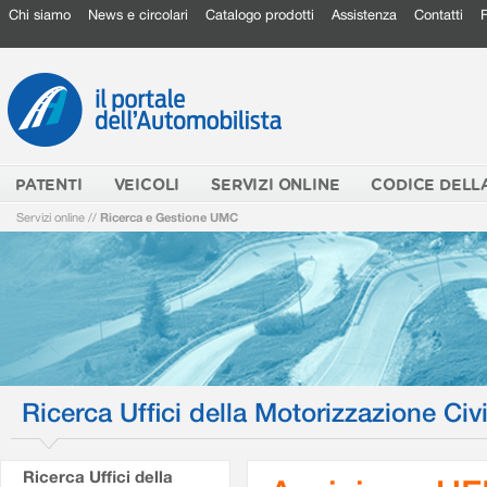
Chi siamo
News e circolari
Catalogo prodotti
Assistenza
Contatti
PATENTI
VEICOLI
SERVIZI ONLINE
CODICE DELL
Servizi online
//
Ricerca e Gestione UMC
Ricerca Uffici della Motorizzazione Civi
Ricerca Uffici della