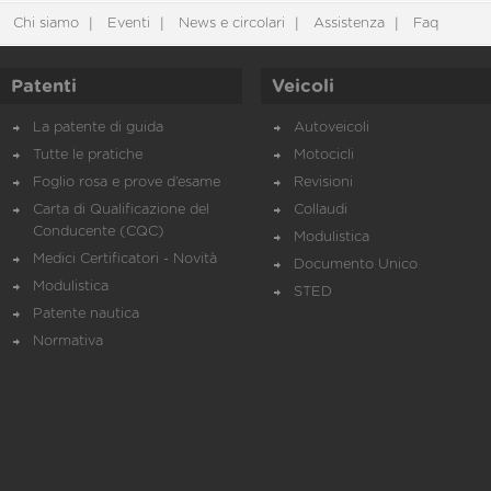
Chi siamo
Eventi
News e circolari
Assistenza
Faq
Patenti
Veicoli
La patente di guida
Autoveicoli
Tutte le pratiche
Motocicli
Foglio rosa e prove d’esame
Revisioni
Carta di Qualificazione del
Collaudi
Conducente (CQC)
Modulistica
Medici Certificatori - Novità
Documento Unico
Modulistica
STED
Patente nautica
Normativa