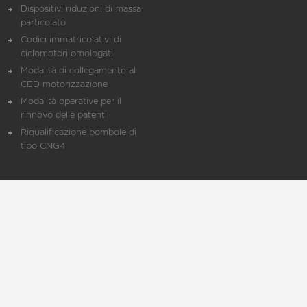
Dispositivi riduzioni di massa
particolato
Codici immatricolativi di
ciclomotori omologati
Modalità di collegamento al
CED motorizzazione
Modalità operative per il
rinnovo delle patenti
Riqualificazione bombole di
tipo CNG4