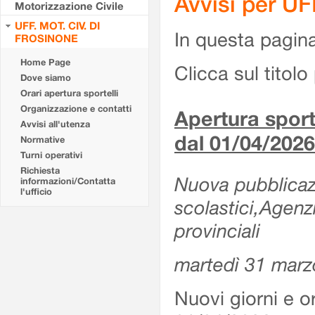
Avvisi per U
Motorizzazione Civile
UFF. MOT. CIV. DI
In questa pagina 
FROSINONE
Home Page
Clicca sul titolo 
Dove siamo
Orari apertura sportelli
Organizzazione e contatti
Apertura sporte
Avvisi all'utenza
dal 01/04/2026
Normative
Turni operativi
Richiesta
Nuova pubblicazio
informazioni/Contatta
l'ufficio
scolastici,Agenz
provinciali
martedì 31 marz
Nuovi giorni e or