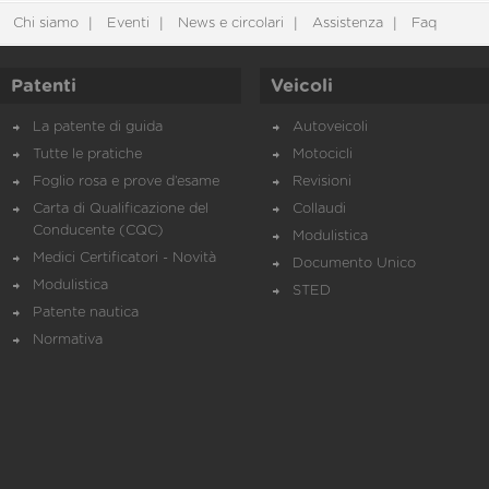
Chi siamo
Eventi
News e circolari
Assistenza
Faq
Patenti
Veicoli
La patente di guida
Autoveicoli
Tutte le pratiche
Motocicli
Foglio rosa e prove d’esame
Revisioni
Carta di Qualificazione del
Collaudi
Conducente (CQC)
Modulistica
Medici Certificatori - Novità
Documento Unico
Modulistica
STED
Patente nautica
Normativa