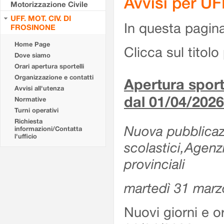
Avvisi per U
Motorizzazione Civile
UFF. MOT. CIV. DI
In questa pagina 
FROSINONE
Home Page
Clicca sul titolo 
Dove siamo
Orari apertura sportelli
Organizzazione e contatti
Apertura sporte
Avvisi all'utenza
dal 01/04/2026
Normative
Turni operativi
Richiesta
Nuova pubblicazio
informazioni/Contatta
l'ufficio
scolastici,Agenz
provinciali
martedì 31 marz
Nuovi giorni e or