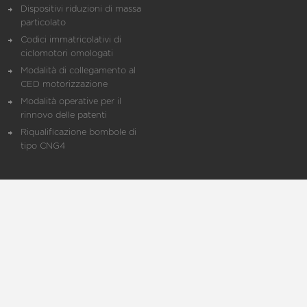
Dispositivi riduzioni di massa
particolato
Codici immatricolativi di
ciclomotori omologati
Modalità di collegamento al
CED motorizzazione
Modalità operative per il
rinnovo delle patenti
Riqualificazione bombole di
tipo CNG4