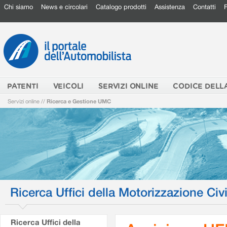
Chi siamo
News e circolari
Catalogo prodotti
Assistenza
Contatti
PATENTI
VEICOLI
SERVIZI ONLINE
CODICE DELL
Servizi online
//
Ricerca e Gestione UMC
Ricerca Uffici della Motorizzazione Civi
Ricerca Uffici della