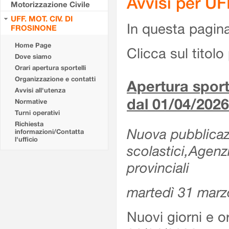
Avvisi per U
Motorizzazione Civile
UFF. MOT. CIV. DI
In questa pagina 
FROSINONE
Home Page
Clicca sul titolo 
Dove siamo
Orari apertura sportelli
Organizzazione e contatti
Apertura sporte
Avvisi all'utenza
dal 01/04/2026
Normative
Turni operativi
Richiesta
Nuova pubblicazio
informazioni/Contatta
l'ufficio
scolastici,Agenz
provinciali
martedì 31 marz
Nuovi giorni e or