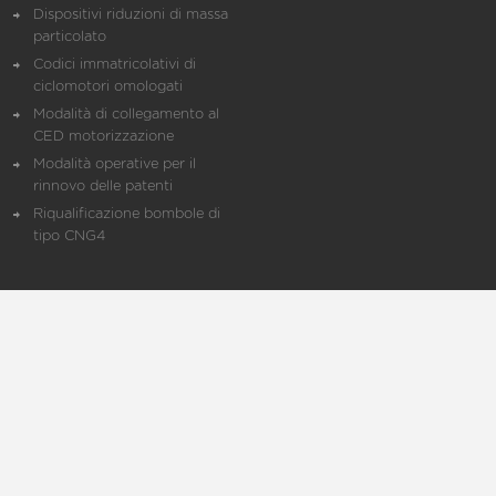
Dispositivi riduzioni di massa
particolato
Codici immatricolativi di
ciclomotori omologati
Modalità di collegamento al
CED motorizzazione
Modalità operative per il
rinnovo delle patenti
Riqualificazione bombole di
tipo CNG4