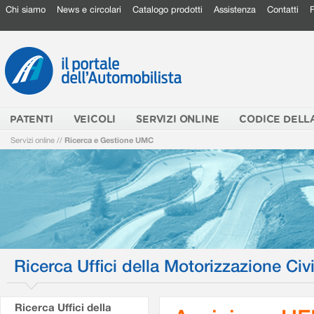
Chi siamo
News e circolari
Catalogo prodotti
Assistenza
Contatti
PATENTI
VEICOLI
SERVIZI ONLINE
CODICE DELL
Servizi online
//
Ricerca e Gestione UMC
Ricerca Uffici della Motorizzazione Civi
Ricerca Uffici della