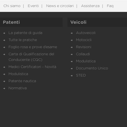
Chi siamo
Eventi
News e circolari
Assistenza
Faq
Patenti
Veicoli
La patente di guida
Autoveicoli
Tutte le pratiche
Motocicli
Foglio rosa e prove d’esame
Revisioni
Carta di Qualificazione del
Collaudi
Conducente (CQC)
Modulistica
Medici Certificatori - Novità
Documento Unico
Modulistica
STED
Patente nautica
Normativa