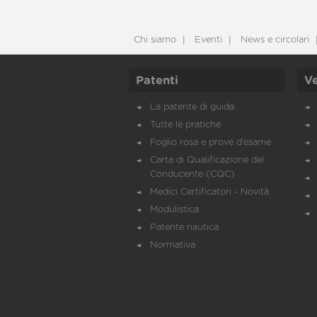
Chi siamo
Eventi
News e circolari
Patenti
Ve
La patente di guida
Tutte le pratiche
Foglio rosa e prove d’esame
Carta di Qualificazione del
Conducente (CQC)
Medici Certificatori - Novità
Modulistica
Patente nautica
Normativa