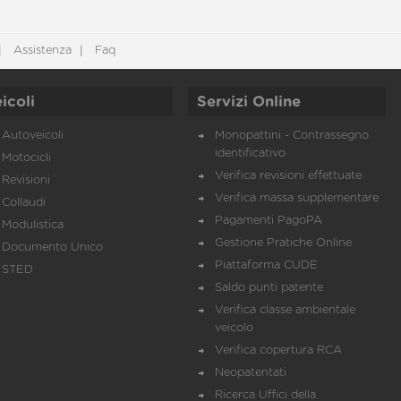
Assistenza
Faq
icoli
Servizi Online
Autoveicoli
Monopattini - Contrassegno
identificativo
Motocicli
Verifica revisioni effettuate
Revisioni
Verifica massa supplementare
Collaudi
Pagamenti PagoPA
Modulistica
Gestione Pratiche Online
Documento Unico
Piattaforma CUDE
STED
Saldo punti patente
Verifica classe ambientale
veicolo
Verifica copertura RCA
Neopatentati
Ricerca Uffici della