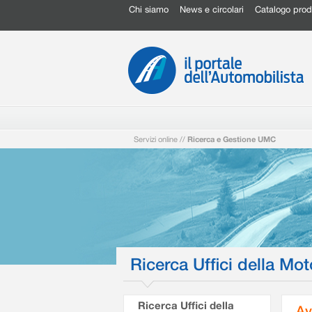
Chi siamo
News e circolari
Catalogo prod
Servizi online
//
Ricerca e Gestione UMC
Ricerca Uffici della Mot
Ricerca Uffici della
Av