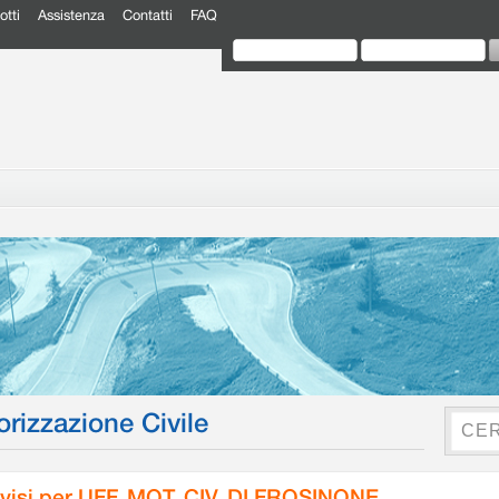
otti
Assistenza
Contatti
FAQ
orizzazione Civile
visi per UFF. MOT. CIV. DI FROSINONE