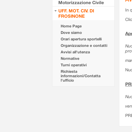
Motorizzazione Civile
In 
UFF. MOT. CIV. DI
FROSINONE
Cli
Home Page
Dove siamo
Ape
Orari apertura sportelli
Organizzazione e contatti
Nuo
pro
Avvisi all'utenza
Normative
mar
Turni operativi
Nuo
Richiesta
informazioni/Contatta
l'ufficio
PR
Nuo
ven
PR