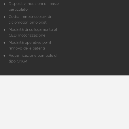
Dispositivi riduzioni di massa
particolato
Codici immatricolativi di
ciclomotori omologati
Modalità di collegamento al
CED motorizzazione
Modalità operative per il
rinnovo delle patenti
Riqualificazione bombole di
tipo CNG4