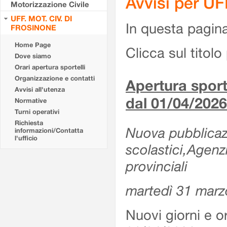
Avvisi per U
Motorizzazione Civile
UFF. MOT. CIV. DI
In questa pagina 
FROSINONE
Home Page
Clicca sul titolo 
Dove siamo
Orari apertura sportelli
Organizzazione e contatti
Apertura sporte
Avvisi all'utenza
dal 01/04/2026
Normative
Turni operativi
Richiesta
Nuova pubblicazio
informazioni/Contatta
l'ufficio
scolastici,Agenz
provinciali
martedì 31 marz
Nuovi giorni e or