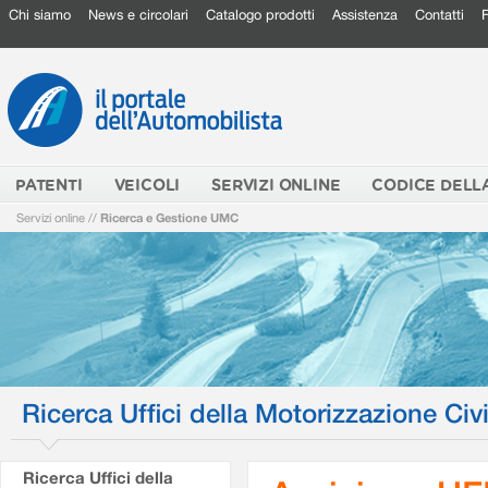
Chi siamo
News e circolari
Catalogo prodotti
Assistenza
Contatti
PATENTI
VEICOLI
SERVIZI ONLINE
CODICE DELL
Servizi online
//
Ricerca e Gestione UMC
Ricerca Uffici della Motorizzazione Civi
Ricerca Uffici della