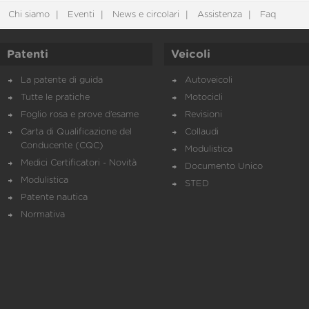
Chi siamo
Eventi
News e circolari
Assistenza
Faq
Patenti
Veicoli
La patente di guida
Autoveicoli
Tutte le pratiche
Motocicli
Foglio rosa e prove d’esame
Revisioni
Carta di Qualificazione del
Collaudi
Conducente (CQC)
Modulistica
Medici Certificatori - Novità
Documento Unico
Modulistica
STED
Patente nautica
Normativa