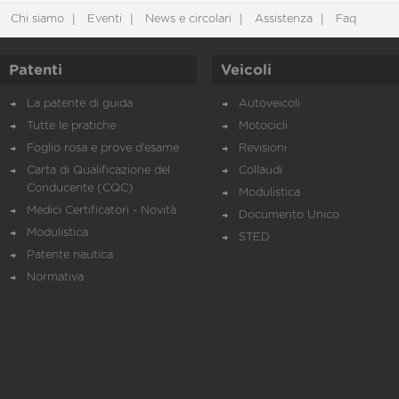
Chi siamo
Eventi
News e circolari
Assistenza
Faq
Patenti
Veicoli
La patente di guida
Autoveicoli
Tutte le pratiche
Motocicli
Foglio rosa e prove d’esame
Revisioni
Carta di Qualificazione del
Collaudi
Conducente (CQC)
Modulistica
Medici Certificatori - Novità
Documento Unico
Modulistica
STED
Patente nautica
Normativa