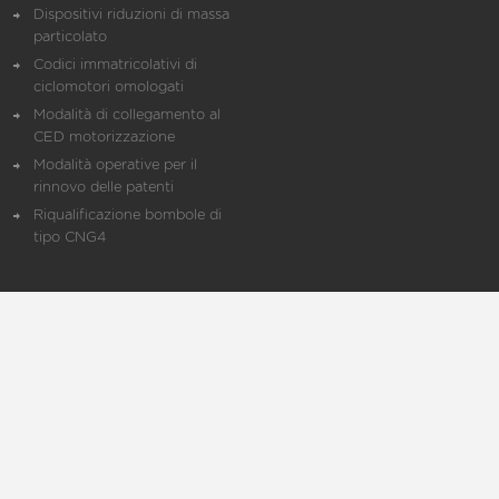
Dispositivi riduzioni di massa
particolato
Codici immatricolativi di
ciclomotori omologati
Modalità di collegamento al
CED motorizzazione
Modalità operative per il
rinnovo delle patenti
Riqualificazione bombole di
tipo CNG4