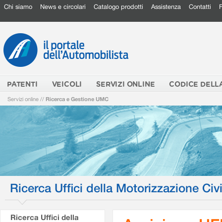
Chi siamo
News e circolari
Catalogo prodotti
Assistenza
Contatti
PATENTI
VEICOLI
SERVIZI ONLINE
CODICE DELL
Servizi online
//
Ricerca e Gestione UMC
Ricerca Uffici della Motorizzazione Civi
Ricerca Uffici della