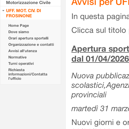
Avvisi per U
Motorizzazione Civile
UFF. MOT. CIV. DI
In questa pagina 
FROSINONE
Home Page
Clicca sul titolo 
Dove siamo
Orari apertura sportelli
Organizzazione e contatti
Apertura sporte
Avvisi all'utenza
dal 01/04/2026
Normative
Turni operativi
Richiesta
Nuova pubblicazio
informazioni/Contatta
l'ufficio
scolastici,Agenz
provinciali
martedì 31 marz
Nuovi giorni e or