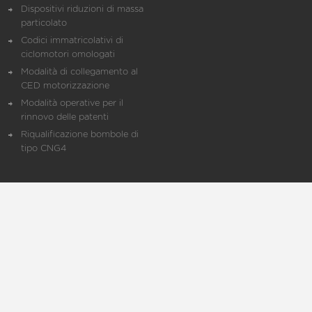
Dispositivi riduzioni di massa
particolato
Codici immatricolativi di
ciclomotori omologati
Modalità di collegamento al
CED motorizzazione
Modalità operative per il
rinnovo delle patenti
Riqualificazione bombole di
tipo CNG4