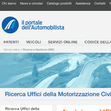
Chi siamo
News e circolari
Catalogo prodotti
Assistenza
Contatti
PATENTI
VEICOLI
SERVIZI ONLINE
CODICE DELL
Servizi online
//
Ricerca e Gestione UMC
Ricerca Uffici della Motorizzazione Civi
Ricerca Uffici della