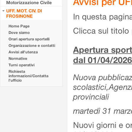
Avvisi per U
Motorizzazione Civile
UFF. MOT. CIV. DI
In questa pagina 
FROSINONE
Home Page
Clicca sul titolo 
Dove siamo
Orari apertura sportelli
Organizzazione e contatti
Apertura sporte
Avvisi all'utenza
dal 01/04/2026
Normative
Turni operativi
Richiesta
Nuova pubblicazio
informazioni/Contatta
l'ufficio
scolastici,Agenz
provinciali
martedì 31 marz
Nuovi giorni e or