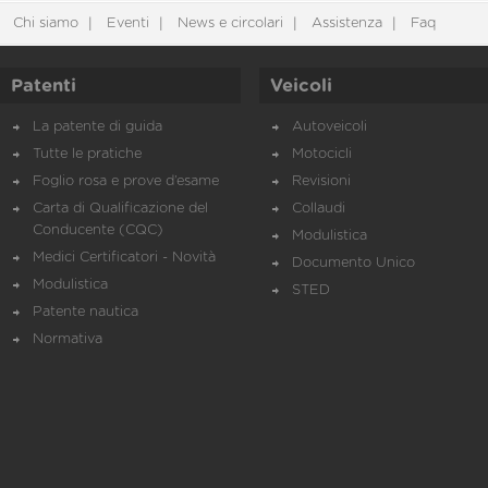
Chi siamo
Eventi
News e circolari
Assistenza
Faq
Patenti
Veicoli
La patente di guida
Autoveicoli
Tutte le pratiche
Motocicli
Foglio rosa e prove d’esame
Revisioni
Carta di Qualificazione del
Collaudi
Conducente (CQC)
Modulistica
Medici Certificatori - Novità
Documento Unico
Modulistica
STED
Patente nautica
Normativa