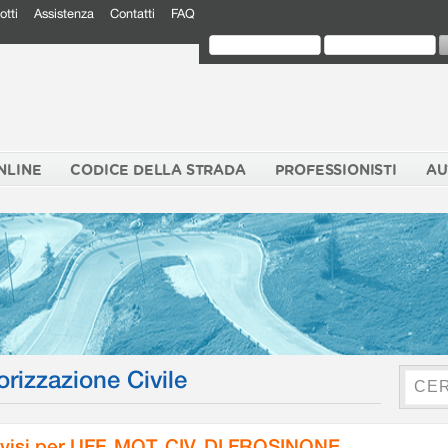
otti
Assistenza
Contatti
FAQ
NLINE
CODICE DELLA STRADA
PROFESSIONISTI
AU
orizzazione Civile
visi per UFF. MOT. CIV. DI FROSINONE