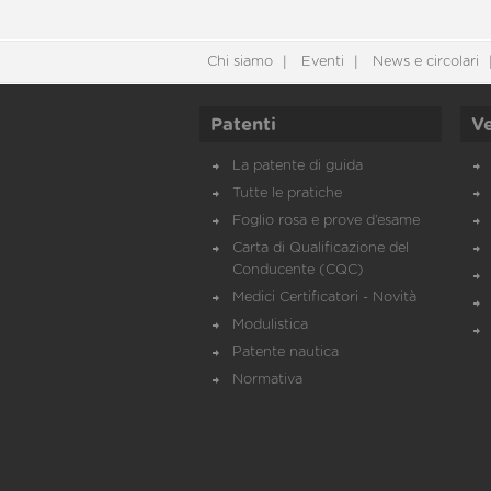
Chi siamo
Eventi
News e circolari
Patenti
Ve
La patente di guida
Tutte le pratiche
Foglio rosa e prove d’esame
Carta di Qualificazione del
Conducente (CQC)
Medici Certificatori - Novità
Modulistica
Patente nautica
Normativa