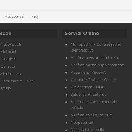
Assistenza
Faq
icoli
Servizi Online
Autoveicoli
Monopattini - Contrassegno
identificativo
Motocicli
Verifica revisioni effettuate
Revisioni
Verifica massa supplementare
Collaudi
Pagamenti PagoPA
Modulistica
Gestione Pratiche Online
Documento Unico
Piattaforma CUDE
STED
Saldo punti patente
Verifica classe ambientale
veicolo
Verifica copertura RCA
Neopatentati
Ricerca Uffici della