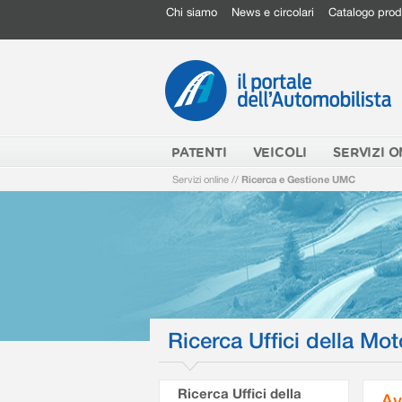
Chi siamo
News e circolari
Catalogo prod
PATENTI
VEICOLI
SERVIZI O
Servizi online
//
Ricerca e Gestione UMC
Ricerca Uffici della Mot
Ricerca Uffici della
Av