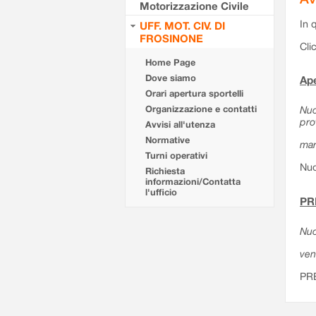
Motorizzazione Civile
In 
UFF. MOT. CIV. DI
FROSINONE
Cli
Home Page
Dove siamo
Ape
Orari apertura sportelli
Organizzazione e contatti
Nuo
pro
Avvisi all'utenza
Normative
mar
Turni operativi
Nuo
Richiesta
informazioni/Contatta
l'ufficio
PR
Nuo
ven
PR