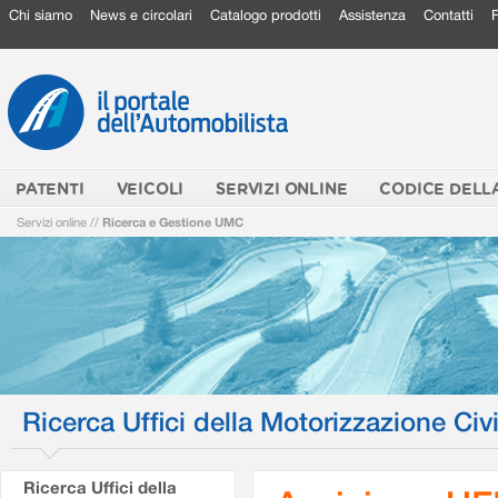
Chi siamo
News e circolari
Catalogo prodotti
Assistenza
Contatti
PATENTI
VEICOLI
SERVIZI ONLINE
CODICE DELL
Servizi online
//
Ricerca e Gestione UMC
Ricerca Uffici della Motorizzazione Civi
Ricerca Uffici della