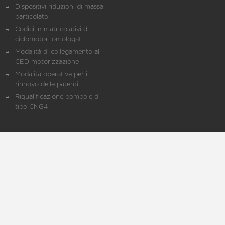
Dispositivi riduzioni di massa
particolato
Codici immatricolativi di
ciclomotori omologati
Modalità di collegamento al
CED motorizzazione
Modalità operative per il
rinnovo delle patenti
Riqualificazione bombole di
tipo CNG4