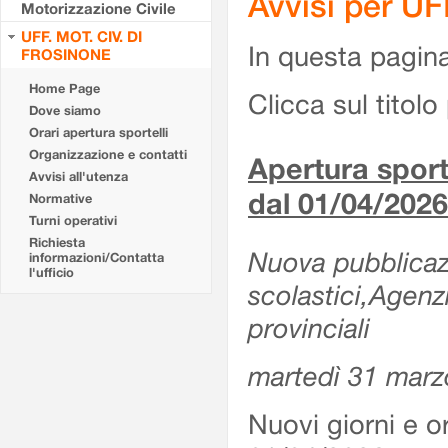
Avvisi per U
Motorizzazione Civile
UFF. MOT. CIV. DI
In questa pagina 
FROSINONE
Home Page
Clicca sul titolo 
Dove siamo
Orari apertura sportelli
Organizzazione e contatti
Apertura sporte
Avvisi all'utenza
dal 01/04/2026
Normative
Turni operativi
Richiesta
Nuova pubblicazio
informazioni/Contatta
l'ufficio
scolastici,Agenz
provinciali
martedì 31 marz
Nuovi giorni e or