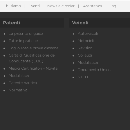
Chi siamo
Eventi
News e circolari
Assistenza
Faq
Patenti
Veicoli
La patente di guida
Autoveicoli
Tutte le pratiche
Motocicli
Foglio rosa e prove d’esame
Revisioni
Carta di Qualificazione del
Collaudi
Conducente (CQC)
Modulistica
Medici Certificatori - Novità
Documento Unico
Modulistica
STED
Patente nautica
Normativa