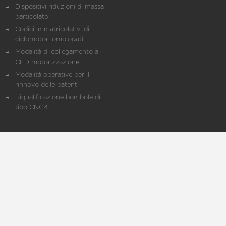
Dispositivi riduzioni di massa
particolato
Codici immatricolativi di
ciclomotori omologati
Modalità di collegamento al
CED motorizzazione
Modalità operative per il
rinnovo delle patenti
Riqualificazione bombole di
tipo CNG4