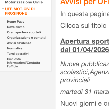
Avvisi per U
Motorizzazione Civile
UFF. MOT. CIV. DI
In questa pagina 
FROSINONE
Home Page
Clicca sul titolo 
Dove siamo
Orari apertura sportelli
Organizzazione e contatti
Apertura sporte
Avvisi all'utenza
dal 01/04/2026
Normative
Turni operativi
Richiesta
Nuova pubblicazio
informazioni/Contatta
l'ufficio
scolastici,Agenz
provinciali
martedì 31 marz
Nuovi giorni e or