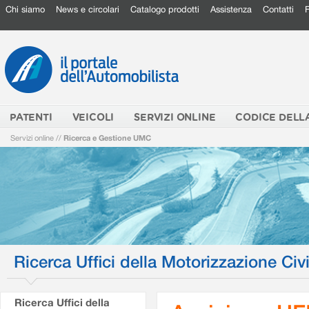
Chi siamo
News e circolari
Catalogo prodotti
Assistenza
Contatti
PATENTI
VEICOLI
SERVIZI ONLINE
CODICE DELL
Servizi online
//
Ricerca e Gestione UMC
Ricerca Uffici della Motorizzazione Civi
Ricerca Uffici della