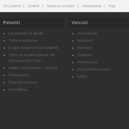
Chi siamo
Eventi
News e circolari
Assistenza
Faq
Patenti
Veicoli
La patente di guida
Autoveicoli
Tutte le pratiche
Motocicli
Foglio rosa e prove d’esame
Revisioni
Carta di Qualificazione del
Collaudi
Conducente (CQC)
Modulistica
Medici Certificatori - Novità
Documento Unico
Modulistica
STED
Patente nautica
Normativa