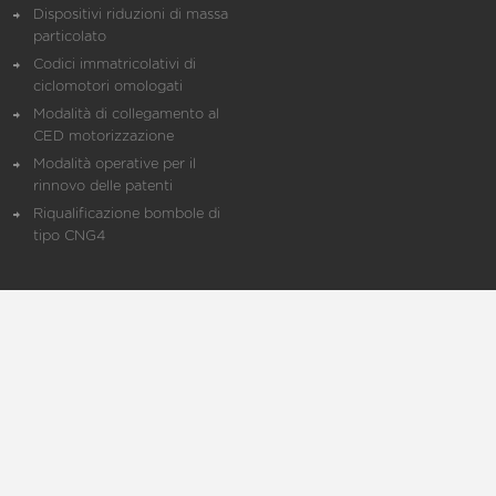
Dispositivi riduzioni di massa
particolato
Codici immatricolativi di
ciclomotori omologati
Modalità di collegamento al
CED motorizzazione
Modalità operative per il
rinnovo delle patenti
Riqualificazione bombole di
tipo CNG4