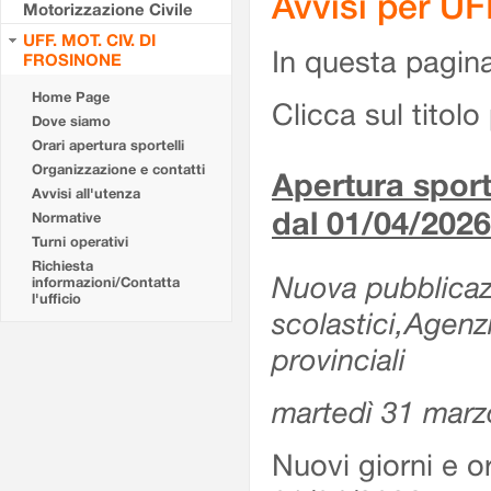
Avvisi per U
Motorizzazione Civile
UFF. MOT. CIV. DI
In questa pagina 
FROSINONE
Home Page
Clicca sul titolo 
Dove siamo
Orari apertura sportelli
Organizzazione e contatti
Apertura sporte
Avvisi all'utenza
dal 01/04/2026
Normative
Turni operativi
Richiesta
Nuova pubblicazio
informazioni/Contatta
l'ufficio
scolastici,Agenz
provinciali
martedì 31 marz
Nuovi giorni e or