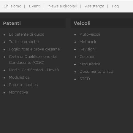
Chi siamo
Eventi
News e circolari
Assistenza
Faq
Patenti
Veicoli
La patente di guida
Autoveicoli
Tutte le pratiche
Motocicli
Foglio rosa e prove d’esame
Revisioni
Carta di Qualificazione del
Collaudi
Conducente (CQC)
Modulistica
Medici Certificatori - Novità
Documento Unico
Modulistica
STED
Patente nautica
Normativa