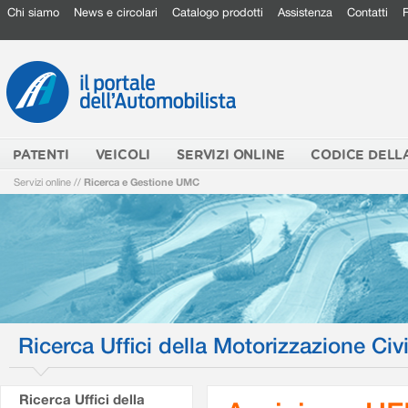
Chi siamo
News e circolari
Catalogo prodotti
Assistenza
Contatti
PATENTI
VEICOLI
SERVIZI ONLINE
CODICE DELL
Servizi online
//
Ricerca e Gestione UMC
Ricerca Uffici della Motorizzazione Civi
Ricerca Uffici della