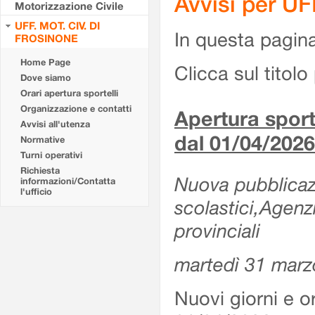
Avvisi per U
Motorizzazione Civile
UFF. MOT. CIV. DI
In questa pagina 
FROSINONE
Home Page
Clicca sul titolo 
Dove siamo
Orari apertura sportelli
Organizzazione e contatti
Apertura sporte
Avvisi all'utenza
dal 01/04/2026
Normative
Turni operativi
Richiesta
Nuova pubblicazio
informazioni/Contatta
l'ufficio
scolastici,Agenz
provinciali
martedì 31 marz
Nuovi giorni e or