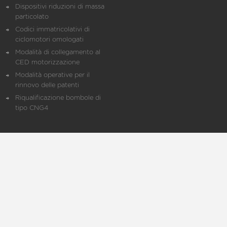
Dispositivi riduzioni di massa
particolato
Codici immatricolativi di
ciclomotori omologati
Modalità di collegamento al
CED motorizzazione
Modalità operative per il
rinnovo delle patenti
Riqualificazione bombole di
tipo CNG4