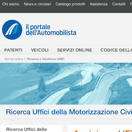
Chi siamo
News e circolari
Catalogo prodotti
Assistenza
Contatti
PATENTI
VEICOLI
SERVIZI ONLINE
CODICE DELL
Servizi online
//
Ricerca e Gestione UMC
Ricerca Uffici della Motorizzazione Civi
Ricerca Uffici della