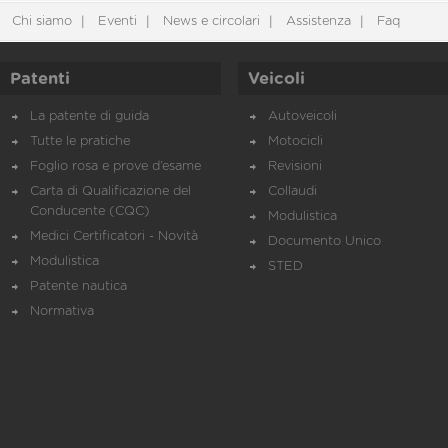
Chi siamo
Eventi
News e circolari
Assistenza
Faq
Patenti
Veicoli
La patente di guida
Autoveicoli
Tutte le pratiche
Motocicli
Foglio rosa e prove d’esame
Revisioni
Carta di Qualificazione del
Collaudi
Conducente (CQC)
Modulistica
Medici Certificatori - Novità
Documento Unico
Modulistica
STED
Patente nautica
Normativa