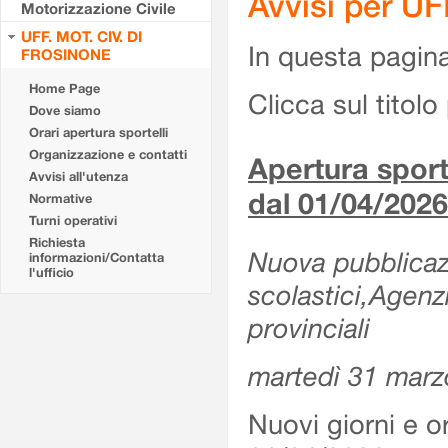
Avvisi per U
Motorizzazione Civile
UFF. MOT. CIV. DI
In questa pagina 
FROSINONE
Home Page
Clicca sul titolo 
Dove siamo
Orari apertura sportelli
Organizzazione e contatti
Apertura sporte
Avvisi all'utenza
dal 01/04/2026
Normative
Turni operativi
Richiesta
Nuova pubblicazio
informazioni/Contatta
l'ufficio
scolastici,Agenz
provinciali
martedì 31 marz
Nuovi giorni e or