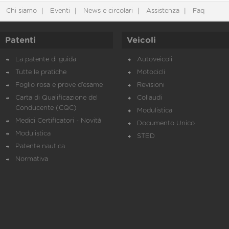
Chi siamo
Eventi
News e circolari
Assistenza
Faq
Patenti
Veicoli
La patente di guida
Autoveicoli
Tutte le pratiche
Motocicli
Foglio rosa e prove d’esame
Revisioni
Carta di Qualificazione del
Collaudi
Conducente (CQC)
Modulistica
Medici Certificatori - Novità
Documento Unico
Modulistica
STED
Patente nautica
Normativa