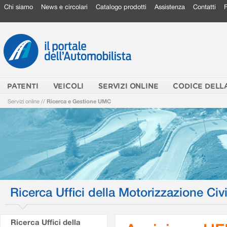
Chi siamo
News e circolari
Catalogo prodotti
Assistenza
Contatti
PATENTI
VEICOLI
SERVIZI ONLINE
CODICE DELL
Servizi online
//
Ricerca e Gestione UMC
Ricerca Uffici della Motorizzazione Civi
Ricerca Uffici della