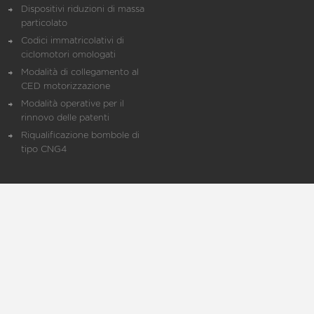
Dispositivi riduzioni di massa
particolato
Codici immatricolativi di
ciclomotori omologati
Modalità di collegamento al
CED motorizzazione
Modalità operative per il
rinnovo delle patenti
Riqualificazione bombole di
tipo CNG4