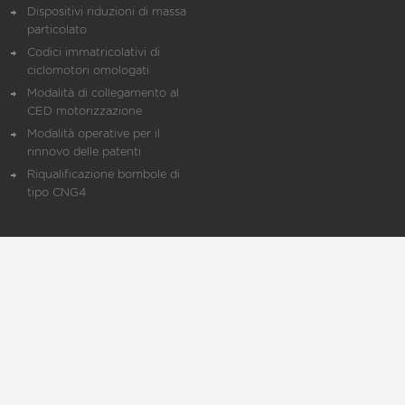
Dispositivi riduzioni di massa
particolato
Codici immatricolativi di
ciclomotori omologati
Modalità di collegamento al
CED motorizzazione
Modalità operative per il
rinnovo delle patenti
Riqualificazione bombole di
tipo CNG4