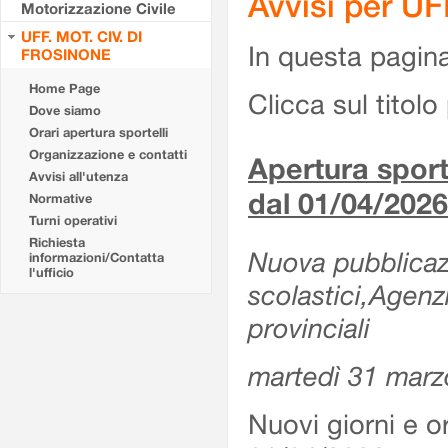
Avvisi per U
Motorizzazione Civile
UFF. MOT. CIV. DI
In questa pagina 
FROSINONE
Home Page
Clicca sul titolo 
Dove siamo
Orari apertura sportelli
Organizzazione e contatti
Apertura sporte
Avvisi all'utenza
dal 01/04/2026
Normative
Turni operativi
Richiesta
Nuova pubblicazio
informazioni/Contatta
l'ufficio
scolastici,Agenz
provinciali
martedì 31 marz
Nuovi giorni e or