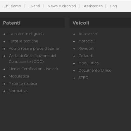
Chi siamo
Eventi
News e circolari
Assistenza
Faq
Patenti
Veicoli
La patente di guida
Autoveicoli
Tutte le pratiche
Motocicli
Foglio rosa e prove d’esame
Revisioni
Carta di Qualificazione del
Collaudi
Conducente (CQC)
Modulistica
Medici Certificatori - Novità
Documento Unico
Modulistica
STED
Patente nautica
Normativa