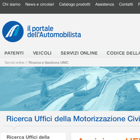
Chi siamo
News e circolari
Catalogo prodotti
Assistenza
Contatti
PATENTI
VEICOLI
SERVIZI ONLINE
CODICE DELL
Servizi online
//
Ricerca e Gestione UMC
Ricerca Uffici della Motorizzazione Civi
Ricerca Uffici della