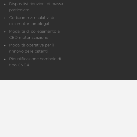
Dispositivi riduzioni di massa
particolato
Codici immatricolativi di
ciclomotori omologati
Modalità di collegamento al
CED motorizzazione
Modalità operative per il
rinnovo delle patenti
Riqualificazione bombole di
tipo CNG4