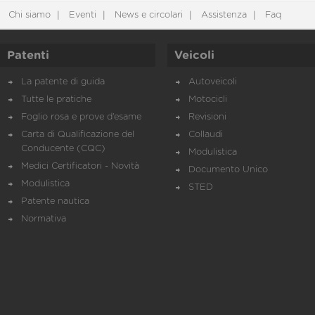
Chi siamo
Eventi
News e circolari
Assistenza
Faq
Patenti
Veicoli
La patente di guida
Autoveicoli
Tutte le pratiche
Motocicli
Foglio rosa e prove d’esame
Revisioni
Carta di Qualificazione del
Collaudi
Conducente (CQC)
Modulistica
Medici Certificatori - Novità
Documento Unico
Modulistica
STED
Patente nautica
Normativa