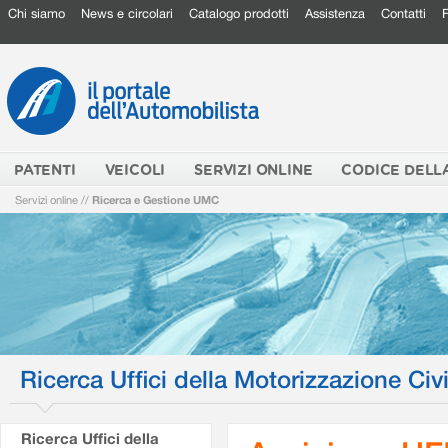
Chi siamo
News e circolari
Catalogo prodotti
Assistenza
Contatti
PATENTI
VEICOLI
SERVIZI ONLINE
CODICE DELL
Servizi online
//
Ricerca e Gestione UMC
Ricerca Uffici della Motorizzazione Civi
Ricerca Uffici della