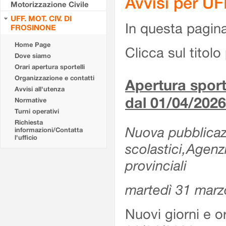
Avvisi per U
Motorizzazione Civile
UFF. MOT. CIV. DI
In questa pagina 
FROSINONE
Home Page
Clicca sul titolo 
Dove siamo
Orari apertura sportelli
Organizzazione e contatti
Apertura sporte
Avvisi all'utenza
dal 01/04/2026
Normative
Turni operativi
Richiesta
Nuova pubblicazio
informazioni/Contatta
l'ufficio
scolastici,Agenz
provinciali
martedì 31 marz
Nuovi giorni e or