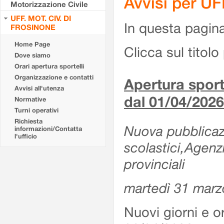
Avvisi per U
Motorizzazione Civile
UFF. MOT. CIV. DI
In questa pagina 
FROSINONE
Home Page
Clicca sul titolo 
Dove siamo
Orari apertura sportelli
Organizzazione e contatti
Apertura sporte
Avvisi all'utenza
dal 01/04/2026
Normative
Turni operativi
Richiesta
Nuova pubblicazio
informazioni/Contatta
l'ufficio
scolastici,Agenz
provinciali
martedì 31 marz
Nuovi giorni e or