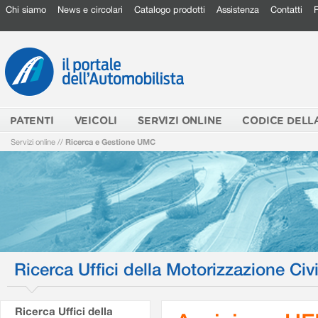
Chi siamo
News e circolari
Catalogo prodotti
Assistenza
Contatti
PATENTI
VEICOLI
SERVIZI ONLINE
CODICE DELL
Servizi online
//
Ricerca e Gestione UMC
Ricerca Uffici della Motorizzazione Civi
Ricerca Uffici della