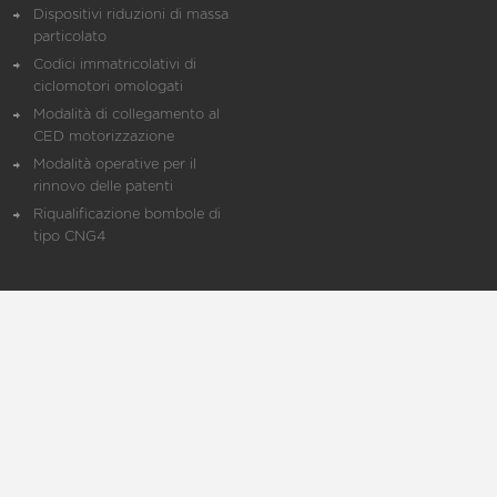
Dispositivi riduzioni di massa
particolato
Codici immatricolativi di
ciclomotori omologati
Modalità di collegamento al
CED motorizzazione
Modalità operative per il
rinnovo delle patenti
Riqualificazione bombole di
tipo CNG4