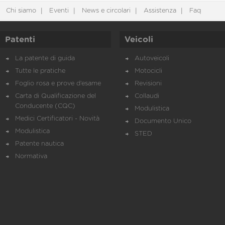
Chi siamo
Eventi
News e circolari
Assistenza
Faq
Patenti
Veicoli
La patente di guida
Autoveicoli
Tutte le pratiche
Motocicli
Foglio rosa e prove d’esame
Revisioni
Carta di Qualificazione del
Collaudi
Conducente (CQC)
Modulistica
Medici Certificatori - Novità
Documento Unico
Modulistica
STED
Patente nautica
Normativa