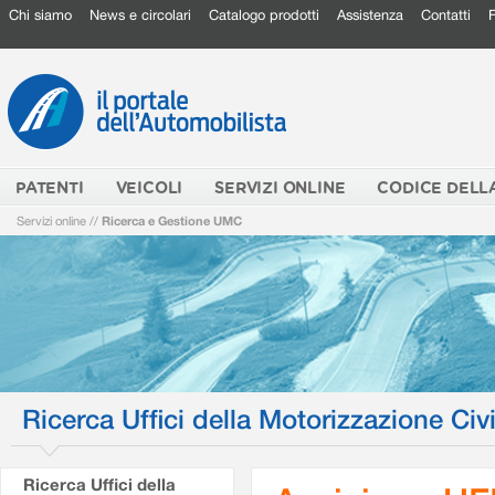
Chi siamo
News e circolari
Catalogo prodotti
Assistenza
Contatti
PATENTI
VEICOLI
SERVIZI ONLINE
CODICE DELL
Servizi online
//
Ricerca e Gestione UMC
Ricerca Uffici della Motorizzazione Civi
Ricerca Uffici della