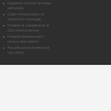
Dispositivi riduzioni di massa
particolato
Codici immatricolativi di
ciclomotori omologati
Modalità di collegamento al
CED motorizzazione
Modalità operative per il
rinnovo delle patenti
Riqualificazione bombole di
tipo CNG4