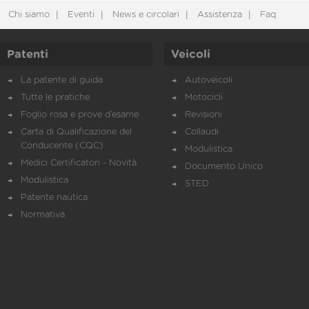
Chi siamo
Eventi
News e circolari
Assistenza
Faq
Patenti
Veicoli
La patente di guida
Autoveicoli
Tutte le pratiche
Motocicli
Foglio rosa e prove d’esame
Revisioni
Carta di Qualificazione del
Collaudi
Conducente (CQC)
Modulistica
Medici Certificatori - Novità
Documento Unico
Modulistica
STED
Patente nautica
Normativa