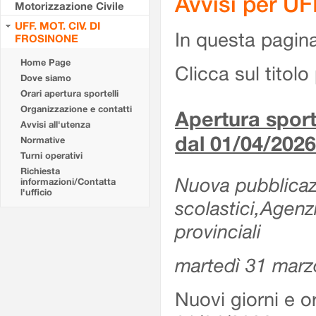
Avvisi per U
Motorizzazione Civile
UFF. MOT. CIV. DI
In questa pagina 
FROSINONE
Home Page
Clicca sul titolo 
Dove siamo
Orari apertura sportelli
Organizzazione e contatti
Apertura sporte
Avvisi all'utenza
dal 01/04/2026
Normative
Turni operativi
Richiesta
Nuova pubblicazio
informazioni/Contatta
l'ufficio
scolastici,Agenz
provinciali
martedì 31 marz
Nuovi giorni e or