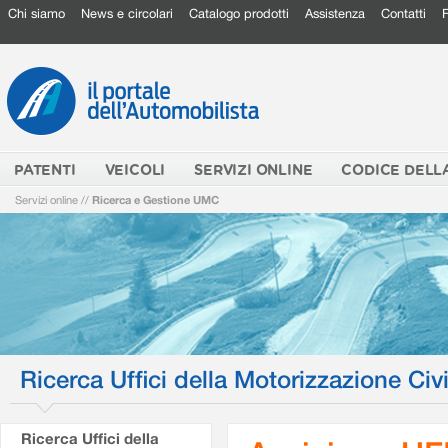
Chi siamo
News e circolari
Catalogo prodotti
Assistenza
Contatti
PATENTI
VEICOLI
SERVIZI ONLINE
CODICE DELL
Servizi online
//
Ricerca e Gestione UMC
Ricerca Uffici della Motorizzazione Civi
Ricerca Uffici della