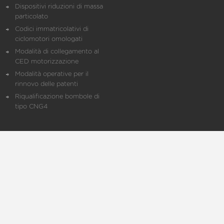
Dispositivi riduzioni di massa
particolato
Codici immatricolativi di
ciclomotori omologati
Modalità di collegamento al
CED motorizzazione
Modalità operative per il
rinnovo delle patenti
Riqualificazione bombole di
tipo CNG4