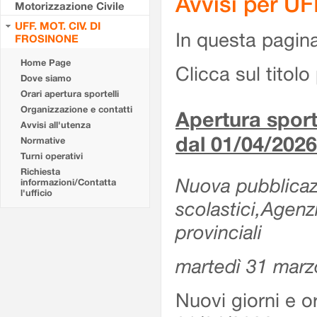
Avvisi per U
Motorizzazione Civile
UFF. MOT. CIV. DI
In questa pagina 
FROSINONE
Home Page
Clicca sul titolo 
Dove siamo
Orari apertura sportelli
Organizzazione e contatti
Apertura sporte
Avvisi all'utenza
dal 01/04/2026
Normative
Turni operativi
Richiesta
Nuova pubblicazio
informazioni/Contatta
l'ufficio
scolastici,Agenz
provinciali
martedì 31 marz
Nuovi giorni e or