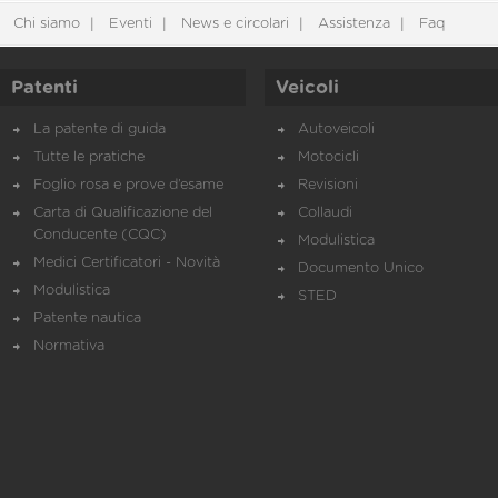
Chi siamo
Eventi
News e circolari
Assistenza
Faq
Patenti
Veicoli
La patente di guida
Autoveicoli
Tutte le pratiche
Motocicli
Foglio rosa e prove d’esame
Revisioni
Carta di Qualificazione del
Collaudi
Conducente (CQC)
Modulistica
Medici Certificatori - Novità
Documento Unico
Modulistica
STED
Patente nautica
Normativa