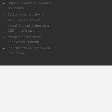
Dispositivi riduzioni di massa
particolato
Codici immatricolativi di
ciclomotori omologati
Modalità di collegamento al
CED motorizzazione
Modalità operative per il
rinnovo delle patenti
Riqualificazione bombole di
tipo CNG4