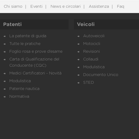
Chi siamo
Eventi
News e circolari
Assistenza
Faq
Patenti
Veicoli
La patente di guida
Autoveicoli
Tutte le pratiche
Motocicli
Foglio rosa e prove d’esame
Revisioni
Carta di Qualificazione del
Collaudi
Conducente (CQC)
Modulistica
Medici Certificatori - Novità
Documento Unico
Modulistica
STED
Patente nautica
Normativa