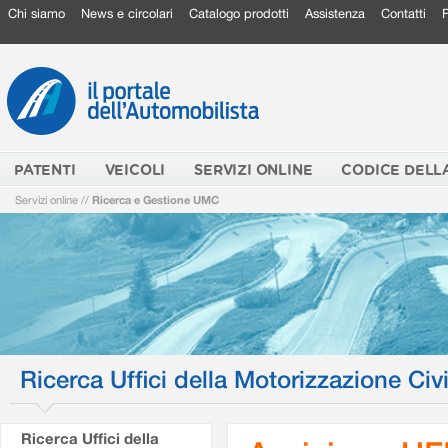
Chi siamo
News e circolari
Catalogo prodotti
Assistenza
Contatti
PATENTI
VEICOLI
SERVIZI ONLINE
CODICE DELL
Servizi online
//
Ricerca e Gestione UMC
Ricerca Uffici della Motorizzazione Civi
Ricerca Uffici della