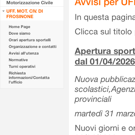
Avvisi per U
Motorizzazione Civile
UFF. MOT. CIV. DI
In questa pagina 
FROSINONE
Home Page
Clicca sul titolo 
Dove siamo
Orari apertura sportelli
Organizzazione e contatti
Apertura sporte
Avvisi all'utenza
dal 01/04/2026
Normative
Turni operativi
Richiesta
Nuova pubblicazio
informazioni/Contatta
l'ufficio
scolastici,Agenz
provinciali
martedì 31 marz
Nuovi giorni e or