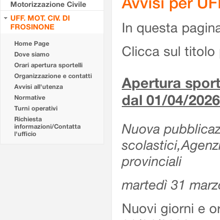
Avvisi per U
Motorizzazione Civile
UFF. MOT. CIV. DI
In questa pagina 
FROSINONE
Home Page
Clicca sul titolo 
Dove siamo
Orari apertura sportelli
Organizzazione e contatti
Apertura sporte
Avvisi all'utenza
dal 01/04/2026
Normative
Turni operativi
Richiesta
Nuova pubblicazio
informazioni/Contatta
l'ufficio
scolastici,Agenz
provinciali
martedì 31 marz
Nuovi giorni e or