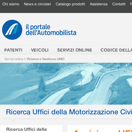
Chi siamo
News e circolari
Catalogo prodotti
Assistenza
Contatti
PATENTI
VEICOLI
SERVIZI ONLINE
CODICE DELL
Servizi online
//
Ricerca e Gestione UMC
Ricerca Uffici della Motorizzazione Civi
Ricerca Uffici della