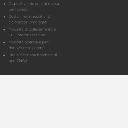
Dispositivi riduzioni di massa
particolato
Codici immatricolativi di
ciclomotori omologati
Modalità di collegamento al
CED motorizzazione
Modalità operative per il
rinnovo delle patenti
Riqualificazione bombole di
tipo CNG4