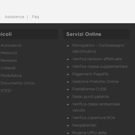
Assistenza
Faq
icoli
Servizi Online
Autoveicoli
Monopattini - Contrassegno
identificativo
Motocicli
Verifica revisioni effettuate
Revisioni
Verifica massa supplementare
Collaudi
Pagamenti PagoPA
Modulistica
Gestione Pratiche Online
Documento Unico
Piattaforma CUDE
STED
Saldo punti patente
Verifica classe ambientale
veicolo
Verifica copertura RCA
Neopatentati
Ricerca Uffici della