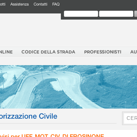
otti
Assistenza
Contatti
FAQ
NLINE
CODICE DELLA STRADA
PROFESSIONISTI
AU
orizzazione Civile
visi per UFF. MOT. CIV. DI FROSINONE