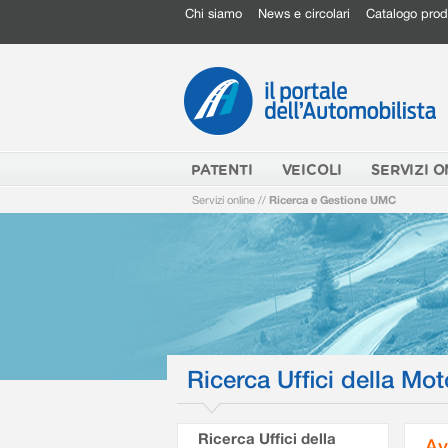
Chi siamo
News e circolari
Catalogo prod
PATENTI
VEICOLI
SERVIZI O
Servizi online
//
Ricerca e Gestione UMC
Ricerca Uffici della Mot
Ricerca Uffici della
Av