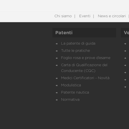
Chi siamo
Eventi
News e circolari
Patenti
Ve
La patente di guida
Tutte le pratiche
Foglio rosa e prove d’esame
Carta di Qualificazione del
Conducente (CQC)
Medici Certificatori - Novità
Modulistica
Patente nautica
Normativa