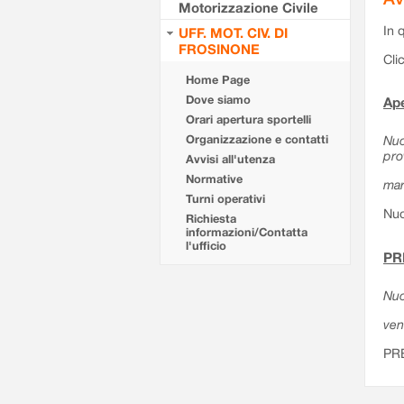
Motorizzazione Civile
In 
UFF. MOT. CIV. DI
FROSINONE
Cli
Home Page
Dove siamo
Ape
Orari apertura sportelli
Organizzazione e contatti
Nuo
pro
Avvisi all'utenza
Normative
mar
Turni operativi
Nuo
Richiesta
informazioni/Contatta
l'ufficio
PR
Nuo
ven
PR