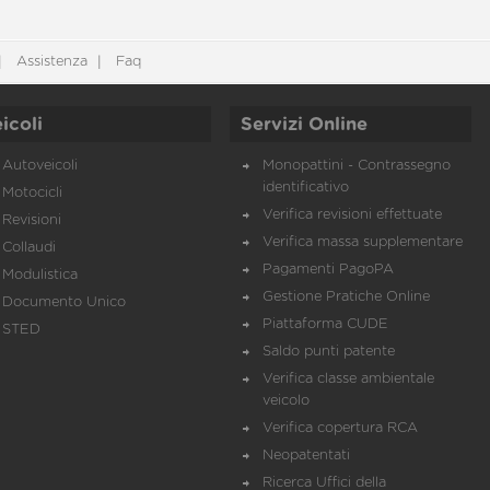
Assistenza
Faq
icoli
Servizi Online
Autoveicoli
Monopattini - Contrassegno
identificativo
Motocicli
Verifica revisioni effettuate
Revisioni
Verifica massa supplementare
Collaudi
Pagamenti PagoPA
Modulistica
Gestione Pratiche Online
Documento Unico
Piattaforma CUDE
STED
Saldo punti patente
Verifica classe ambientale
veicolo
Verifica copertura RCA
Neopatentati
Ricerca Uffici della