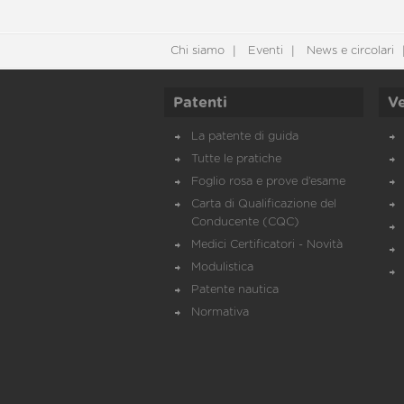
Chi siamo
Eventi
News e circolari
Patenti
Ve
La patente di guida
Tutte le pratiche
Foglio rosa e prove d’esame
Carta di Qualificazione del
Conducente (CQC)
Medici Certificatori - Novità
Modulistica
Patente nautica
Normativa