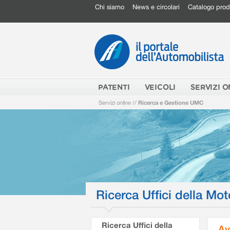
Chi siamo
News e circolari
Catalogo prod
PATENTI
VEICOLI
SERVIZI O
Servizi online
//
Ricerca e Gestione UMC
Ricerca Uffici della Mot
Ricerca Uffici della
Av