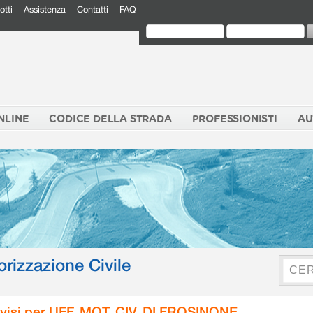
otti
Assistenza
Contatti
FAQ
NLINE
CODICE DELLA STRADA
PROFESSIONISTI
AU
orizzazione Civile
visi per UFF. MOT. CIV. DI FROSINONE