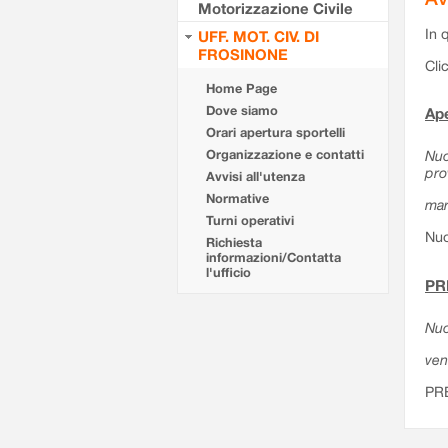
Motorizzazione Civile
In 
UFF. MOT. CIV. DI
FROSINONE
Cli
Home Page
Dove siamo
Ape
Orari apertura sportelli
Organizzazione e contatti
Nuo
pro
Avvisi all'utenza
Normative
mar
Turni operativi
Nuo
Richiesta
informazioni/Contatta
l'ufficio
PR
Nuo
ven
PR