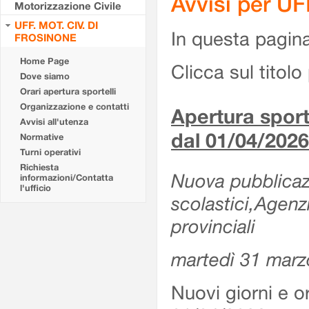
Avvisi per U
Motorizzazione Civile
UFF. MOT. CIV. DI
In questa pagina 
FROSINONE
Home Page
Clicca sul titolo 
Dove siamo
Orari apertura sportelli
Organizzazione e contatti
Apertura sporte
Avvisi all'utenza
dal 01/04/2026
Normative
Turni operativi
Richiesta
Nuova pubblicazio
informazioni/Contatta
l'ufficio
scolastici,Agenz
provinciali
martedì 31 marz
Nuovi giorni e or