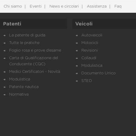
Chi siamo
Eventi
News e circolari
Assistenza
Faq
Patenti
Veicoli
La patente di guida
Autoveicoli
Tutte le pratiche
Motocicli
Foglio rosa e prove d’esame
Revisioni
Carta di Qualificazione del
Collaudi
Conducente (CQC)
Modulistica
Medici Certificatori - Novità
Documento Unico
Modulistica
STED
Patente nautica
Normativa