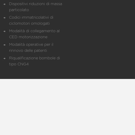
Dispositivi riduzioni di massa
particolato
Codici immatricolativi di
ciclomotori omologati
Modalità di collegamento al
CED motorizzazione
Modalità operative per il
rinnovo delle patenti
Riqualificazione bombole di
tipo CNG4