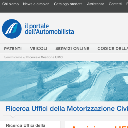
Chi siamo
News e circolari
Catalogo prodotti
Assistenza
Contatti
PATENTI
VEICOLI
SERVIZI ONLINE
CODICE DELL
Servizi online
//
Ricerca e Gestione UMC
Ricerca Uffici della Motorizzazione Civi
Ricerca Uffici della