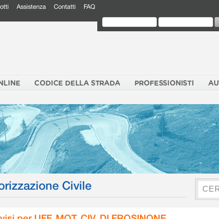
otti
Assistenza
Contatti
FAQ
NLINE
CODICE DELLA STRADA
PROFESSIONISTI
AU
orizzazione Civile
visi per UFF. MOT. CIV. DI FROSINONE