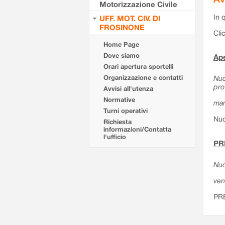
Motorizzazione Civile
In 
UFF. MOT. CIV. DI
FROSINONE
Cli
Home Page
Dove siamo
Ape
Orari apertura sportelli
Organizzazione e contatti
Nuo
pro
Avvisi all'utenza
Normative
mar
Turni operativi
Nuo
Richiesta
informazioni/Contatta
l'ufficio
PR
Nuo
ven
PR