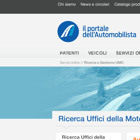
Chi siamo
News e circolari
Catalogo prod
PATENTI
VEICOLI
SERVIZI O
Servizi online
//
Ricerca e Gestione UMC
Ricerca Uffici della Mot
Ricerca Uffici della
Av