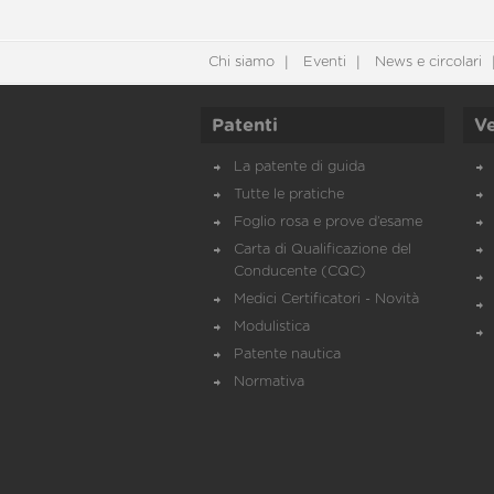
Chi siamo
Eventi
News e circolari
Patenti
Ve
La patente di guida
Tutte le pratiche
Foglio rosa e prove d’esame
Carta di Qualificazione del
Conducente (CQC)
Medici Certificatori - Novità
Modulistica
Patente nautica
Normativa