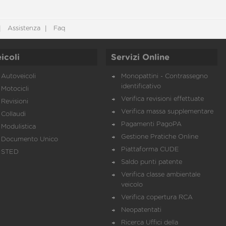
Assistenza
Faq
icoli
Servizi Online
Autoveicoli
Monopattini - Contrassegno
identificativo
Motocicli
Verifica revisioni effettuate
Revisioni
Verifica massa supplementare
Collaudi
Pagamenti PagoPA
Modulistica
Gestione Pratiche Online
Documento Unico
Piattaforma CUDE
STED
Saldo punti patente
Verifica classe ambientale
veicolo
Verifica copertura RCA
Neopatentati
Ricerca Uffici della