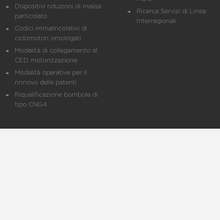
Dispositivi riduzioni di massa
Ricerca Servizi di Linea
particolato
Interregionali
Codici immatricolativi di
ciclomotori omologati
Modalità di collegamento al
CED motorizzazione
Modalità operative per il
rinnovo delle patenti
Riqualificazione bombole di
tipo CNG4