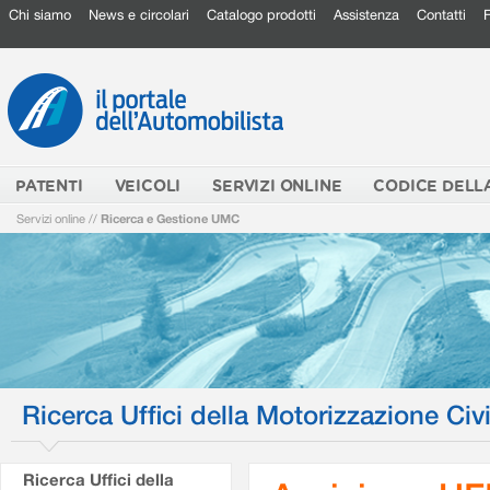
Chi siamo
News e circolari
Catalogo prodotti
Assistenza
Contatti
PATENTI
VEICOLI
SERVIZI ONLINE
CODICE DELL
Servizi online
//
Ricerca e Gestione UMC
Ricerca Uffici della Motorizzazione Civi
Ricerca Uffici della