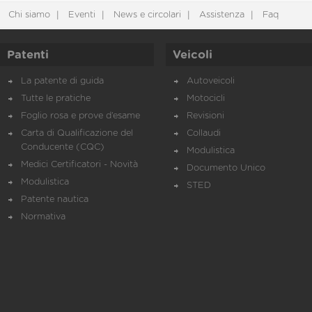
Chi siamo
Eventi
News e circolari
Assistenza
Faq
Patenti
Veicoli
La patente di guida
Autoveicoli
Tutte le pratiche
Motocicli
Foglio rosa e prove d’esame
Revisioni
Carta di Qualificazione del
Collaudi
Conducente (CQC)
Modulistica
Medici Certificatori - Novità
Documento Unico
Modulistica
STED
Patente nautica
Normativa