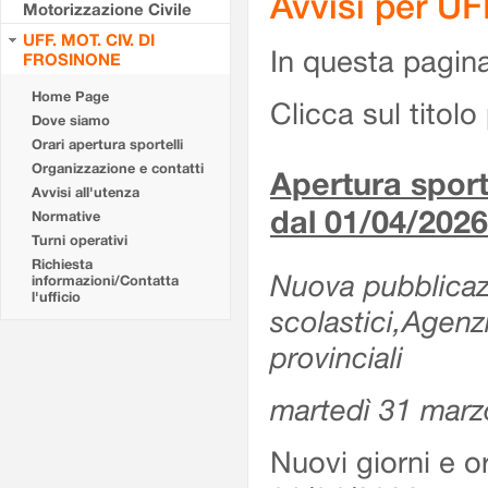
Avvisi per U
Motorizzazione Civile
UFF. MOT. CIV. DI
In questa pagina 
FROSINONE
Home Page
Clicca sul titolo 
Dove siamo
Orari apertura sportelli
Organizzazione e contatti
Apertura sporte
Avvisi all'utenza
dal 01/04/2026
Normative
Turni operativi
Richiesta
Nuova pubblicazio
informazioni/Contatta
l'ufficio
scolastici,Agenz
provinciali
martedì 31 marz
Nuovi giorni e or