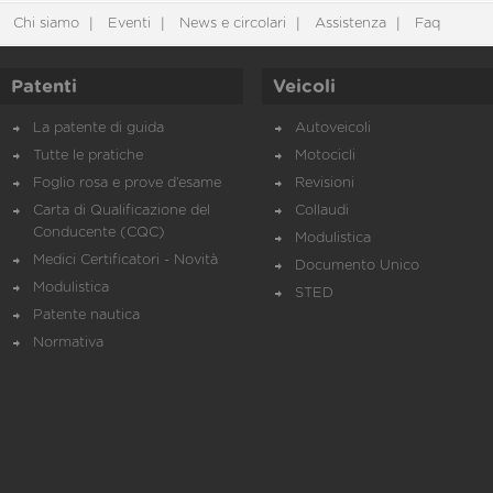
Chi siamo
Eventi
News e circolari
Assistenza
Faq
Patenti
Veicoli
La patente di guida
Autoveicoli
Tutte le pratiche
Motocicli
Foglio rosa e prove d’esame
Revisioni
Carta di Qualificazione del
Collaudi
Conducente (CQC)
Modulistica
Medici Certificatori - Novità
Documento Unico
Modulistica
STED
Patente nautica
Normativa