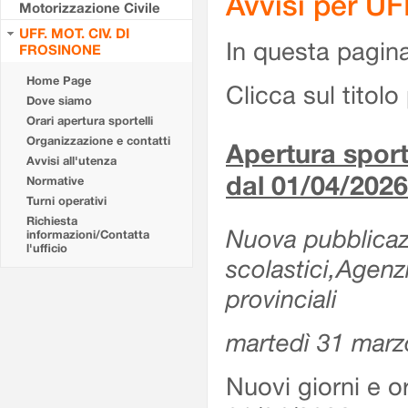
Avvisi per U
Motorizzazione Civile
UFF. MOT. CIV. DI
In questa pagina 
FROSINONE
Home Page
Clicca sul titolo 
Dove siamo
Orari apertura sportelli
Organizzazione e contatti
Apertura sporte
Avvisi all'utenza
dal 01/04/2026
Normative
Turni operativi
Richiesta
Nuova pubblicazio
informazioni/Contatta
l'ufficio
scolastici,Agenz
provinciali
martedì 31 marz
Nuovi giorni e or