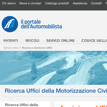
Chi siamo
News e circolari
Catalogo prodotti
Assistenza
Contatti
PATENTI
VEICOLI
SERVIZI ONLINE
CODICE DELL
Servizi online
//
Ricerca e Gestione UMC
Ricerca Uffici della Motorizzazione Civi
Ricerca Uffici della