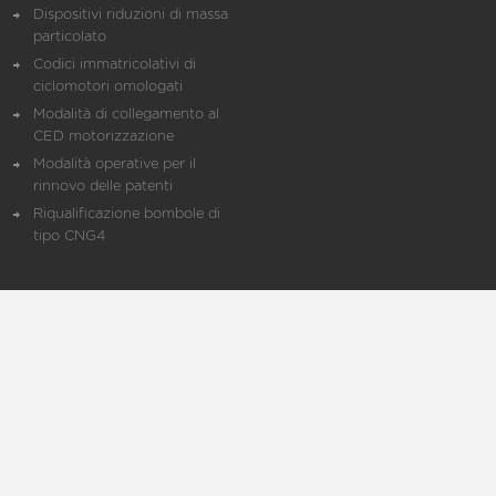
Dispositivi riduzioni di massa
particolato
Codici immatricolativi di
ciclomotori omologati
Modalità di collegamento al
CED motorizzazione
Modalità operative per il
rinnovo delle patenti
Riqualificazione bombole di
tipo CNG4