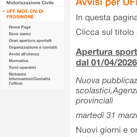
Avvisi per U
Motorizzazione Civile
UFF. MOT. CIV. DI
In questa pagina 
FROSINONE
Home Page
Clicca sul titolo 
Dove siamo
Orari apertura sportelli
Organizzazione e contatti
Apertura sporte
Avvisi all'utenza
dal 01/04/2026
Normative
Turni operativi
Richiesta
Nuova pubblicazio
informazioni/Contatta
l'ufficio
scolastici,Agenz
provinciali
martedì 31 marz
Nuovi giorni e or