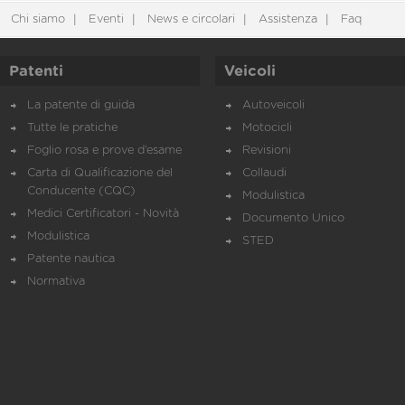
Chi siamo
Eventi
News e circolari
Assistenza
Faq
Patenti
Veicoli
La patente di guida
Autoveicoli
Tutte le pratiche
Motocicli
Foglio rosa e prove d’esame
Revisioni
Carta di Qualificazione del
Collaudi
Conducente (CQC)
Modulistica
Medici Certificatori - Novità
Documento Unico
Modulistica
STED
Patente nautica
Normativa