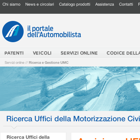
Chi siamo
News e circolari
Catalogo prodotti
Assistenza
Contatti
PATENTI
VEICOLI
SERVIZI ONLINE
CODICE DELL
Servizi online
//
Ricerca e Gestione UMC
Ricerca Uffici della Motorizzazione Civi
Ricerca Uffici della