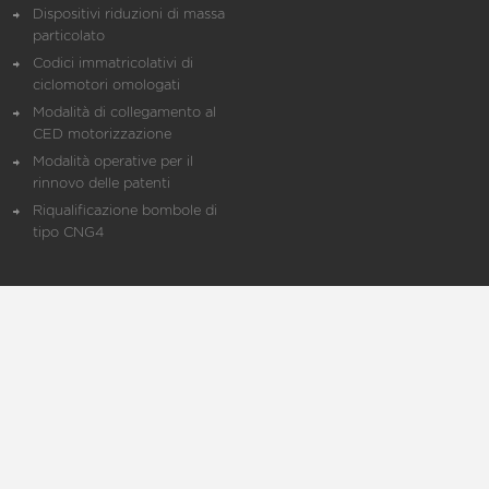
Dispositivi riduzioni di massa
particolato
Codici immatricolativi di
ciclomotori omologati
Modalità di collegamento al
CED motorizzazione
Modalità operative per il
rinnovo delle patenti
Riqualificazione bombole di
tipo CNG4