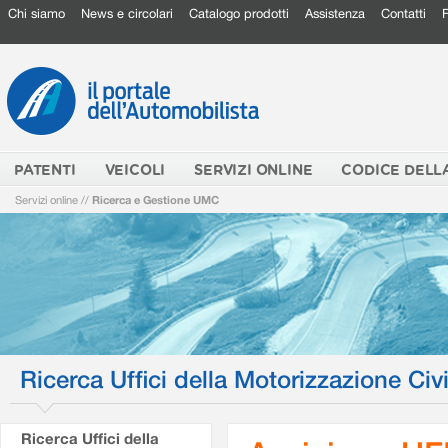
Chi siamo
News e circolari
Catalogo prodotti
Assistenza
Contatti
PATENTI
VEICOLI
SERVIZI ONLINE
CODICE DELL
Servizi online
//
Ricerca e Gestione UMC
Ricerca Uffici della Motorizzazione Civi
Ricerca Uffici della