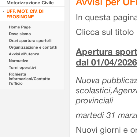
Avvisi per U
Motorizzazione Civile
UFF. MOT. CIV. DI
In questa pagina 
FROSINONE
Home Page
Clicca sul titolo 
Dove siamo
Orari apertura sportelli
Organizzazione e contatti
Apertura sporte
Avvisi all'utenza
dal 01/04/2026
Normative
Turni operativi
Richiesta
Nuova pubblicazio
informazioni/Contatta
l'ufficio
scolastici,Agenz
provinciali
martedì 31 marz
Nuovi giorni e or