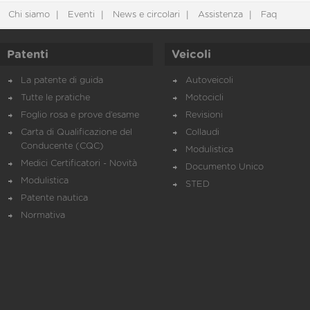
Chi siamo
Eventi
News e circolari
Assistenza
Faq
Patenti
Veicoli
La patente di guida
Autoveicoli
Tutte le pratiche
Motocicli
Foglio rosa e prove d’esame
Revisioni
Carta di Qualificazione del
Collaudi
Conducente (CQC)
Modulistica
Medici Certificatori - Novità
Documento Unico
Modulistica
STED
Patente nautica
Normativa