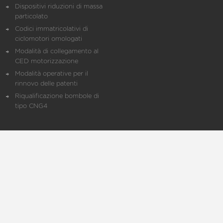
Dispositivi riduzioni di massa
particolato
Codici immatricolativi di
ciclomotori omologati
Modalità di collegamento al
CED motorizzazione
Modalità operative per il
rinnovo delle patenti
Riqualificazione bombole di
tipo CNG4