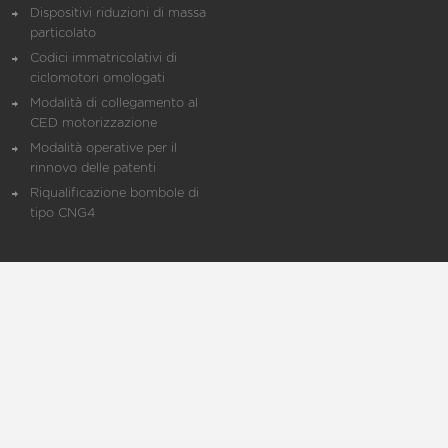
Dispositivi riduzioni di massa
particolato
Codici immatricolativi di
ciclomotori omologati
Modalità di collegamento al
CED motorizzazione
Modalità operative per il
rinnovo delle patenti
Riqualificazione bombole di
tipo CNG4