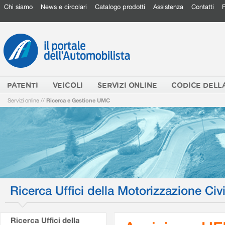
Chi siamo
News e circolari
Catalogo prodotti
Assistenza
Contatti
PATENTI
VEICOLI
SERVIZI ONLINE
CODICE DELL
Servizi online
//
Ricerca e Gestione UMC
Ricerca Uffici della Motorizzazione Civi
Ricerca Uffici della