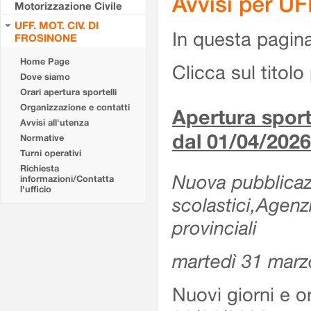
Avvisi per U
Motorizzazione Civile
UFF. MOT. CIV. DI
In questa pagina 
FROSINONE
Home Page
Clicca sul titolo 
Dove siamo
Orari apertura sportelli
Organizzazione e contatti
Apertura sporte
Avvisi all'utenza
dal 01/04/2026
Normative
Turni operativi
Richiesta
Nuova pubblicazio
informazioni/Contatta
l'ufficio
scolastici,Agenz
provinciali
martedì 31 marz
Nuovi giorni e or