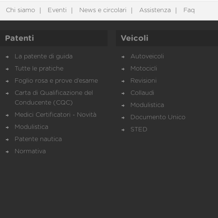
Chi siamo
Eventi
News e circolari
Assistenza
Faq
Patenti
Veicoli
La patente di guida
Autoveicoli
Tutte le pratiche
Motocicli
Foglio rosa e prove d’esame
Revisioni
Carta di Qualificazione del
Collaudi
Conducente (CQC)
Modulistica
Medici Certificatori - Novità
Documento Unico
Modulistica
STED
Patente nautica
Normativa