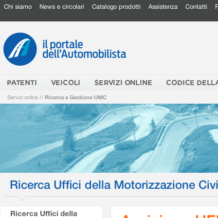
Chi siamo
News e circolari
Catalogo prodotti
Assistenza
Contatti
PATENTI
VEICOLI
SERVIZI ONLINE
CODICE DELL
Servizi online
//
Ricerca e Gestione UMC
Ricerca Uffici della Motorizzazione Civi
Ricerca Uffici della