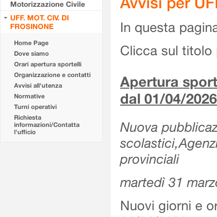
Avvisi per U
Motorizzazione Civile
UFF. MOT. CIV. DI
In questa pagina 
FROSINONE
Home Page
Clicca sul titolo 
Dove siamo
Orari apertura sportelli
Organizzazione e contatti
Apertura sporte
Avvisi all'utenza
dal 01/04/2026
Normative
Turni operativi
Richiesta
Nuova pubblicazio
informazioni/Contatta
l'ufficio
scolastici,Agenz
provinciali
martedì 31 marz
Nuovi giorni e or