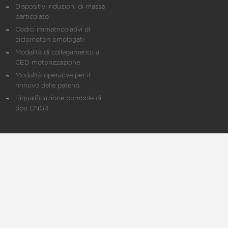
Dispositivi riduzioni di massa
particolato
Codici immatricolativi di
ciclomotori omologati
Modalità di collegamento al
CED motorizzazione
Modalità operative per il
rinnovo delle patenti
Riqualificazione bombole di
tipo CNG4