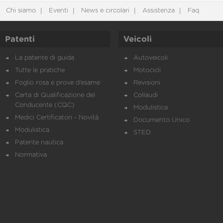
Chi siamo
Eventi
News e circolari
Assistenza
Faq
Patenti
Veicoli
La patente di guida
Autoveicoli
Tutte le pratiche
Motocicli
Foglio rosa e prove d’esame
Revisioni
Carta di Qualificazione del
Collaudi
Conducente (CQC)
Modulistica
Medici Certificatori - Novità
Documento Unico
Modulistica
STED
Patente nautica
Normativa