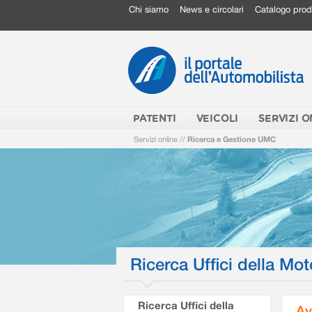
Chi siamo
News e circolari
Catalogo prod
PATENTI
VEICOLI
SERVIZI O
Servizi online
//
Ricerca e Gestione UMC
Ricerca Uffici della Mot
Ricerca Uffici della
Av