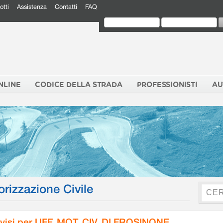
otti
Assistenza
Contatti
FAQ
NLINE
CODICE DELLA STRADA
PROFESSIONISTI
AU
orizzazione Civile
visi per UFF. MOT. CIV. DI FROSINONE