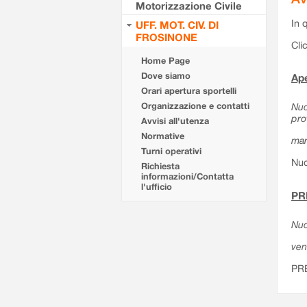
Motorizzazione Civile
In 
UFF. MOT. CIV. DI
FROSINONE
Cli
Home Page
Dove siamo
Ape
Orari apertura sportelli
Organizzazione e contatti
Nuo
pro
Avvisi all'utenza
Normative
mar
Turni operativi
Nuo
Richiesta
informazioni/Contatta
l'ufficio
PR
Nuo
ven
PR