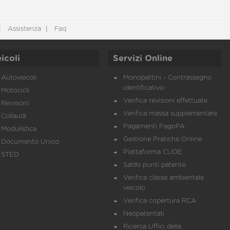
Assistenza
Faq
icoli
Servizi Online
Autoveicoli
Monopattini - Contrassegno
identificativo
Motocicli
Verifica revisioni effettuate
Revisioni
Verifica massa supplementare
Collaudi
Pagamenti PagoPA
Modulistica
Gestione Pratiche Online
Documento Unico
Piattaforma CUDE
STED
Saldo punti patente
Verifica classe ambientale
veicolo
Verifica copertura RCA
Neopatentati
Ricerca Uffici della