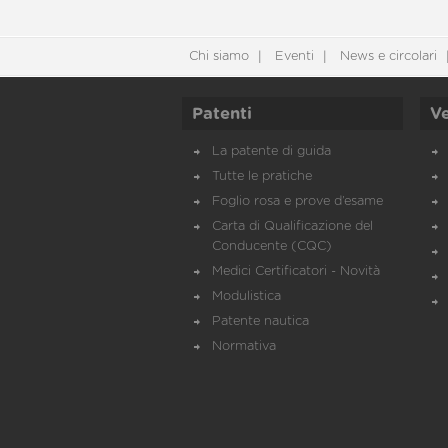
Chi siamo
Eventi
News e circolari
Patenti
Ve
La patente di guida
Tutte le pratiche
Foglio rosa e prove d’esame
Carta di Qualificazione del
Conducente (CQC)
Medici Certificatori - Novità
Modulistica
Patente nautica
Normativa