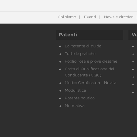
Chi siamo
Eventi
News e circolari
Patenti
Ve
La patente di guida
Tutte le pratiche
Foglio rosa e prove d’esame
Carta di Qualificazione del
Conducente (CQC)
Medici Certificatori - Novità
Modulistica
Patente nautica
Normativa