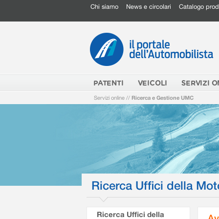
Chi siamo
News e circolari
Catalogo prod
PATENTI
VEICOLI
SERVIZI O
Servizi online
//
Ricerca e Gestione UMC
Ricerca Uffici della Mot
Ricerca Uffici della
Av