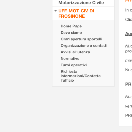
Motorizzazione Civile
In 
UFF. MOT. CIV. DI
FROSINONE
Cli
Home Page
Dove siamo
Ape
Orari apertura sportelli
Organizzazione e contatti
Nuo
pro
Avvisi all'utenza
Normative
mar
Turni operativi
Nuo
Richiesta
informazioni/Contatta
l'ufficio
PR
Nuo
ven
PR