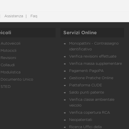
Assistenza
Faq
icoli
Servizi Online
Autoveicoli
Monopattini - Contrassegno
identificativo
Motocicli
Verifica revisioni effettuate
Revisioni
Verifica massa supplementare
Collaudi
Pagamenti PagoPA
Modulistica
Gestione Pratiche Online
Documento Unico
Piattaforma CUDE
STED
Saldo punti patente
Verifica classe ambientale
veicolo
Verifica copertura RCA
Neopatentati
Ricerca Uffici della