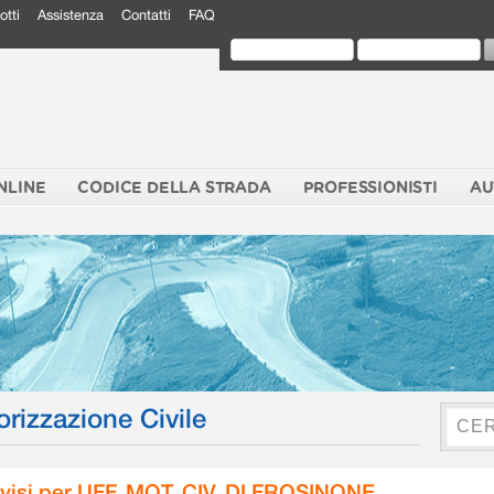
otti
Assistenza
Contatti
FAQ
NLINE
CODICE DELLA STRADA
PROFESSIONISTI
AU
orizzazione Civile
visi per UFF. MOT. CIV. DI FROSINONE