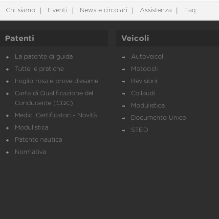
Chi siamo
Eventi
News e circolari
Assistenza
Faq
Patenti
Veicoli
La patente di guida
Autoveicoli
Tutte le pratiche
Motocicli
Foglio rosa e prove d’esame
Revisioni
Carta di Qualificazione del
Collaudi
Conducente (CQC)
Modulistica
Medici Certificatori - Novità
Documento Unico
Modulistica
STED
Patente nautica
Normativa