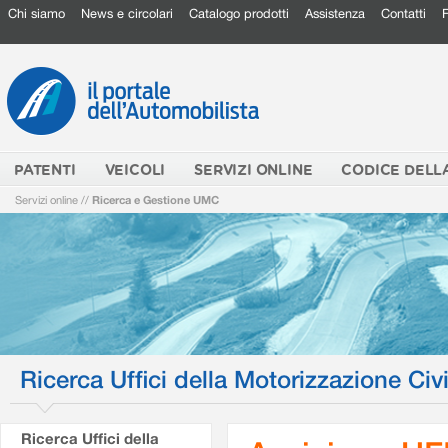
Chi siamo
News e circolari
Catalogo prodotti
Assistenza
Contatti
PATENTI
VEICOLI
SERVIZI ONLINE
CODICE DELL
Servizi online
//
Ricerca e Gestione UMC
Ricerca Uffici della Motorizzazione Civi
Ricerca Uffici della