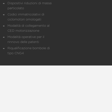
Dispositivi riduzioni di massa
particolato
Codici immatricolativi di
ciclomotori omologati
Modalità di collegamento al
CED motorizzazione
Modalità operative per il
rinnovo delle patenti
Riqualificazione bombole di
tipo CNG4