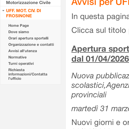
Avvisi per U
Motorizzazione Civile
UFF. MOT. CIV. DI
In questa pagina 
FROSINONE
Home Page
Clicca sul titolo 
Dove siamo
Orari apertura sportelli
Organizzazione e contatti
Apertura sporte
Avvisi all'utenza
dal 01/04/2026
Normative
Turni operativi
Richiesta
Nuova pubblicazio
informazioni/Contatta
l'ufficio
scolastici,Agenz
provinciali
martedì 31 marz
Nuovi giorni e or