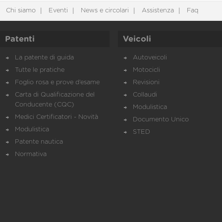
Chi siamo
Eventi
News e circolari
Assistenza
Faq
Patenti
Veicoli
La patente di guida
Autoveicoli
Tutte le pratiche
Motocicli
Foglio rosa e prove d’esame
Revisioni
Carta di Qualificazione del
Collaudi
Conducente (CQC)
Modulistica
Medici Certificatori - Novità
Documento Unico
Modulistica
STED
Patente nautica
Normativa