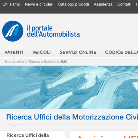
Chi siamo
News e circolari
Catalogo prodotti
Assistenza
Contatti
PATENTI
VEICOLI
SERVIZI ONLINE
CODICE DELL
Servizi online
//
Ricerca e Gestione UMC
Ricerca Uffici della Motorizzazione Civi
Ricerca Uffici della