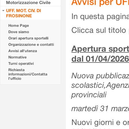
Avvisi per U
Motorizzazione Civile
UFF. MOT. CIV. DI
In questa pagina 
FROSINONE
Home Page
Clicca sul titolo 
Dove siamo
Orari apertura sportelli
Organizzazione e contatti
Apertura sporte
Avvisi all'utenza
dal 01/04/2026
Normative
Turni operativi
Richiesta
Nuova pubblicazio
informazioni/Contatta
l'ufficio
scolastici,Agenz
provinciali
martedì 31 marz
Nuovi giorni e or