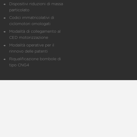
Dispositivi riduzioni di massa
particolato
Codici immatricolativi di
ciclomotori omologati
Modalità di collegamento al
CED motorizzazione
Modalità operative per il
rinnovo delle patenti
Riqualificazione bombole di
tipo CNG4