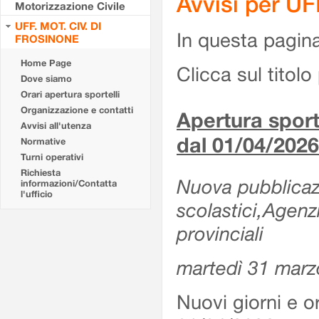
Avvisi per U
Motorizzazione Civile
UFF. MOT. CIV. DI
In questa pagina 
FROSINONE
Home Page
Clicca sul titolo 
Dove siamo
Orari apertura sportelli
Organizzazione e contatti
Apertura sporte
Avvisi all'utenza
dal 01/04/2026
Normative
Turni operativi
Richiesta
Nuova pubblicazio
informazioni/Contatta
l'ufficio
scolastici,Agenz
provinciali
martedì 31 marz
Nuovi giorni e or