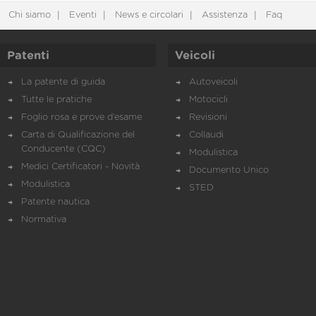
Chi siamo
Eventi
News e circolari
Assistenza
Faq
Patenti
Veicoli
La patente di guida
Autoveicoli
Tutte le pratiche
Motocicli
Foglio rosa e prove d’esame
Revisioni
Carta di Qualificazione del
Collaudi
Conducente (CQC)
Modulistica
Medici Certificatori - Novità
Documento Unico
Modulistica
STED
Patente nautica
Normativa