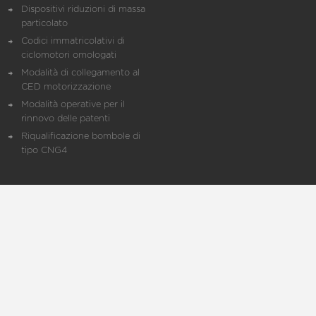
Dispositivi riduzioni di massa
particolato
Codici immatricolativi di
ciclomotori omologati
Modalità di collegamento al
CED motorizzazione
Modalità operative per il
rinnovo delle patenti
Riqualificazione bombole di
tipo CNG4