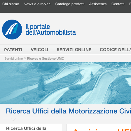
Chi siamo
News e circolari
Catalogo prodotti
Assistenza
Contatti
PATENTI
VEICOLI
SERVIZI ONLINE
CODICE DELL
Servizi online
//
Ricerca e Gestione UMC
Ricerca Uffici della Motorizzazione Civi
Ricerca Uffici della