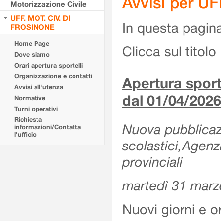
Avvisi per U
Motorizzazione Civile
UFF. MOT. CIV. DI
In questa pagina 
FROSINONE
Home Page
Clicca sul titolo 
Dove siamo
Orari apertura sportelli
Organizzazione e contatti
Apertura sporte
Avvisi all'utenza
dal 01/04/2026
Normative
Turni operativi
Richiesta
Nuova pubblicazio
informazioni/Contatta
l'ufficio
scolastici,Agenz
provinciali
martedì 31 marz
Nuovi giorni e or