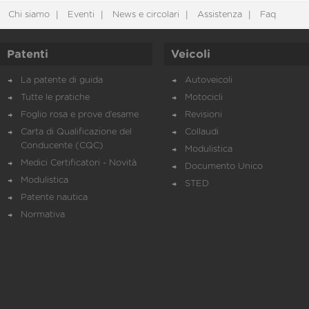
Chi siamo
Eventi
News e circolari
Assistenza
Faq
Patenti
Veicoli
La patente di guida
Autoveicoli
Tutte le pratiche
Motocicli
Foglio rosa e prove d’esame
Revisioni
Carta di Qualificazione del
Collaudi
Conducente (CQC)
Modulistica
Medici Certificatori - Novità
Documento Unico
Modulistica
STED
Patente nautica
Normativa