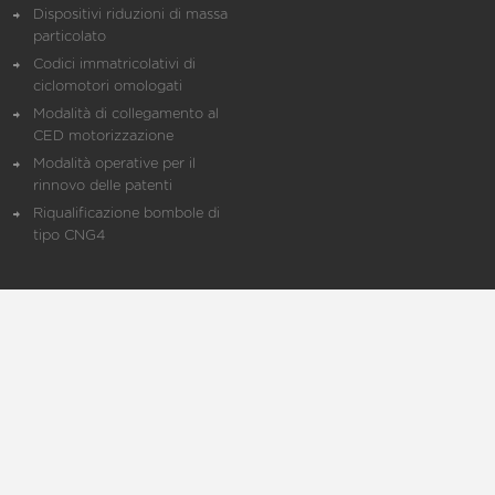
Dispositivi riduzioni di massa
particolato
Codici immatricolativi di
ciclomotori omologati
Modalità di collegamento al
CED motorizzazione
Modalità operative per il
rinnovo delle patenti
Riqualificazione bombole di
tipo CNG4