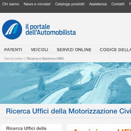
Chi siamo
News e circolari
Catalogo prodotti
Assistenza
Contatti
PATENTI
VEICOLI
SERVIZI ONLINE
CODICE DELL
Servizi online
//
Ricerca e Gestione UMC
Ricerca Uffici della Motorizzazione Civi
Ricerca Uffici della