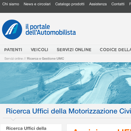
Chi siamo
News e circolari
Catalogo prodotti
Assistenza
Contatti
PATENTI
VEICOLI
SERVIZI ONLINE
CODICE DELL
Servizi online
//
Ricerca e Gestione UMC
Ricerca Uffici della Motorizzazione Civi
Ricerca Uffici della