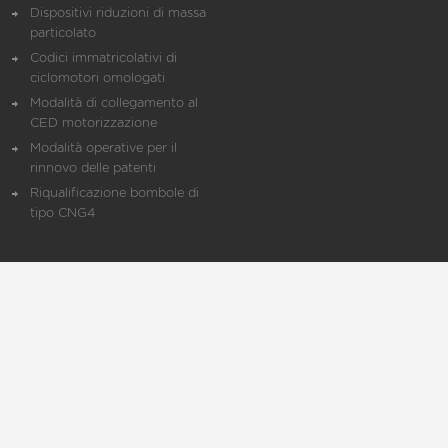
Dispositivi riduzioni di massa
particolato
Codici immatricolativi di
ciclomotori omologati
Modalità di collegamento al
CED motorizzazione
Modalità operative per il
rinnovo delle patenti
Riqualificazione bombole di
tipo CNG4