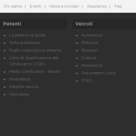
Chi siamo
Eventi
News e circolari
Assistenza
Faq
Patenti
Veicoli
La patente di guida
Autoveicoli
Tutte le pratiche
Motocicli
Foglio rosa e prove d’esame
Revisioni
Carta di Qualificazione del
Collaudi
Conducente (CQC)
Modulistica
Medici Certificatori - Novità
Documento Unico
Modulistica
STED
Patente nautica
Normativa