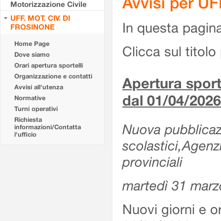
Avvisi per U
Motorizzazione Civile
UFF. MOT. CIV. DI
In questa pagina 
FROSINONE
Home Page
Clicca sul titolo 
Dove siamo
Orari apertura sportelli
Organizzazione e contatti
Apertura sporte
Avvisi all'utenza
dal 01/04/2026
Normative
Turni operativi
Richiesta
Nuova pubblicazio
informazioni/Contatta
l'ufficio
scolastici,Agenz
provinciali
martedì 31 marz
Nuovi giorni e or