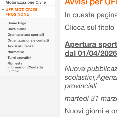
Avvisi per U
Motorizzazione Civile
UFF. MOT. CIV. DI
In questa pagina 
FROSINONE
Home Page
Clicca sul titolo 
Dove siamo
Orari apertura sportelli
Organizzazione e contatti
Apertura sporte
Avvisi all'utenza
dal 01/04/2026
Normative
Turni operativi
Richiesta
Nuova pubblicazio
informazioni/Contatta
l'ufficio
scolastici,Agenz
provinciali
martedì 31 marz
Nuovi giorni e or