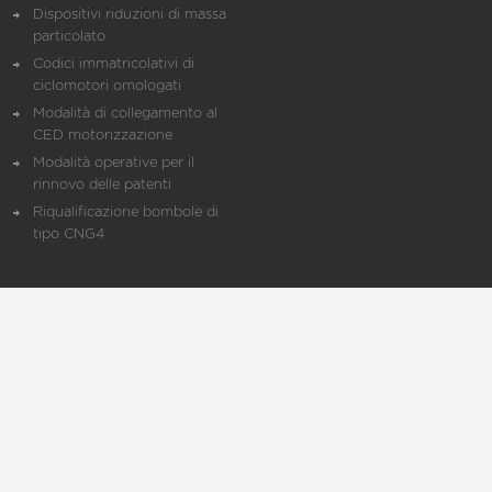
Dispositivi riduzioni di massa
particolato
Codici immatricolativi di
ciclomotori omologati
Modalità di collegamento al
CED motorizzazione
Modalità operative per il
rinnovo delle patenti
Riqualificazione bombole di
tipo CNG4