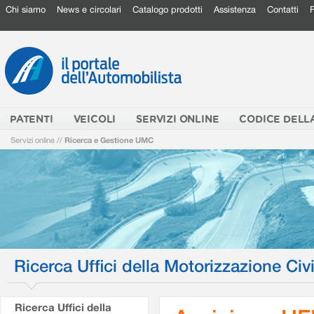
Chi siamo
News e circolari
Catalogo prodotti
Assistenza
Contatti
PATENTI
VEICOLI
SERVIZI ONLINE
CODICE DELL
Servizi online
//
Ricerca e Gestione UMC
Ricerca Uffici della Motorizzazione Civi
Ricerca Uffici della