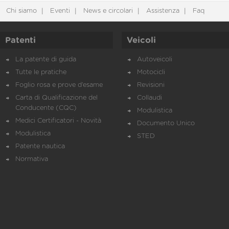
Chi siamo
Eventi
News e circolari
Assistenza
Faq
Patenti
Veicoli
La patente di guida
Autoveicoli
Tutte le pratiche
Motocicli
Foglio rosa e prove d’esame
Revisioni
Carta di Qualificazione del
Collaudi
Conducente (CQC)
Modulistica
Medici Certificatori - Novità
Documento Unico
Modulistica
STED
Patente nautica
Normativa