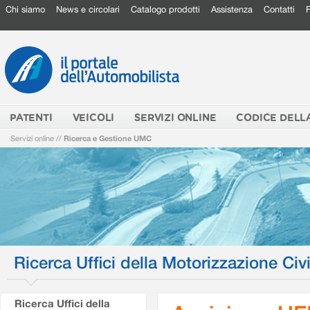
Chi siamo
News e circolari
Catalogo prodotti
Assistenza
Contatti
PATENTI
VEICOLI
SERVIZI ONLINE
CODICE DELL
Servizi online
//
Ricerca e Gestione UMC
Ricerca Uffici della Motorizzazione Civi
Ricerca Uffici della