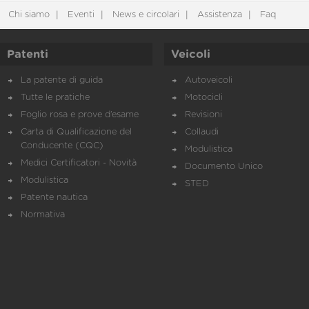
Chi siamo
Eventi
News e circolari
Assistenza
Faq
Patenti
Veicoli
La patente di guida
Autoveicoli
Tutte le pratiche
Motocicli
Foglio rosa e prove d’esame
Revisioni
Carta di Qualificazione del
Collaudi
Conducente (CQC)
Modulistica
Medici Certificatori - Novità
Documento Unico
Modulistica
STED
Patente nautica
Normativa