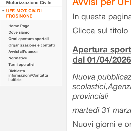
Avvisi per U
Motorizzazione Civile
UFF. MOT. CIV. DI
In questa pagina 
FROSINONE
Home Page
Clicca sul titolo 
Dove siamo
Orari apertura sportelli
Organizzazione e contatti
Apertura sporte
Avvisi all'utenza
dal 01/04/2026
Normative
Turni operativi
Richiesta
Nuova pubblicazio
informazioni/Contatta
l'ufficio
scolastici,Agenz
provinciali
martedì 31 marz
Nuovi giorni e or