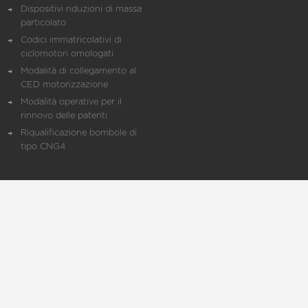
Dispositivi riduzioni di massa
particolato
Codici immatricolativi di
ciclomotori omologati
Modalità di collegamento al
CED motorizzazione
Modalità operative per il
rinnovo delle patenti
Riqualificazione bombole di
tipo CNG4