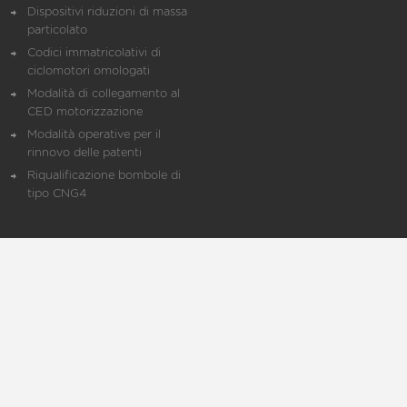
Dispositivi riduzioni di massa
particolato
Codici immatricolativi di
ciclomotori omologati
Modalità di collegamento al
CED motorizzazione
Modalità operative per il
rinnovo delle patenti
Riqualificazione bombole di
tipo CNG4