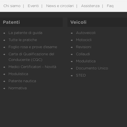
Chi siamo
Eventi
News e circolari
Assistenza
Faq
Patenti
Veicoli
La patente di guida
Autoveicoli
Tutte le pratiche
Motocicli
Foglio rosa e prove d’esame
Revisioni
Carta di Qualificazione del
Collaudi
Conducente (CQC)
Modulistica
Medici Certificatori - Novità
Documento Unico
Modulistica
STED
Patente nautica
Normativa