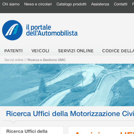
Chi siamo
News e circolari
Catalogo prodotti
Assistenza
Contatti
PATENTI
VEICOLI
SERVIZI ONLINE
CODICE DELL
Servizi online
//
Ricerca e Gestione UMC
Ricerca Uffici della Motorizzazione Civi
Ricerca Uffici della