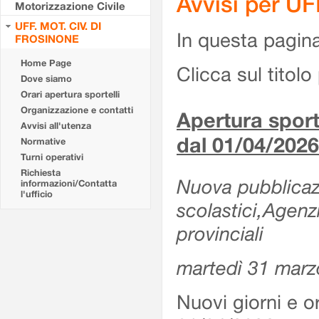
Avvisi per U
Motorizzazione Civile
UFF. MOT. CIV. DI
In questa pagina 
FROSINONE
Home Page
Clicca sul titolo 
Dove siamo
Orari apertura sportelli
Organizzazione e contatti
Apertura sporte
Avvisi all'utenza
dal 01/04/2026
Normative
Turni operativi
Richiesta
Nuova pubblicazio
informazioni/Contatta
l'ufficio
scolastici,Agenz
provinciali
martedì 31 marz
Nuovi giorni e or