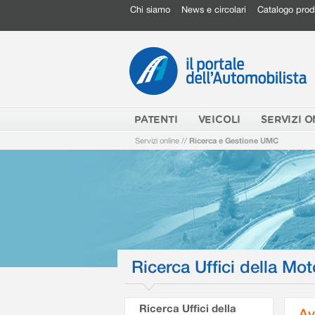
Chi siamo
News e circolari
Catalogo prod
PATENTI
VEICOLI
SERVIZI O
Servizi online
//
Ricerca e Gestione UMC
Ricerca Uffici della Mot
Ricerca Uffici della
Av