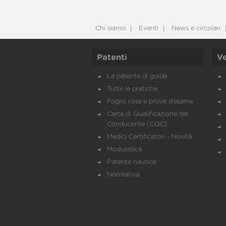
Chi siamo
Eventi
News e circolari
Patenti
Ve
La patente di guida
Tutte le pratiche
Foglio rosa e prove d’esame
Carta di Qualificazione del
Conducente (CQC)
Medici Certificatori - Novità
Modulistica
Patente nautica
Normativa