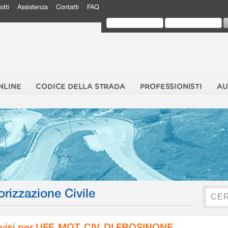
otti
Assistenza
Contatti
FAQ
NLINE
CODICE DELLA STRADA
PROFESSIONISTI
AU
orizzazione Civile
visi per UFF. MOT. CIV. DI FROSINONE