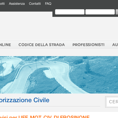
otti
Assistenza
Contatti
FAQ
NLINE
CODICE DELLA STRADA
PROFESSIONISTI
AU
orizzazione Civile
visi per UFF. MOT. CIV. DI FROSINONE