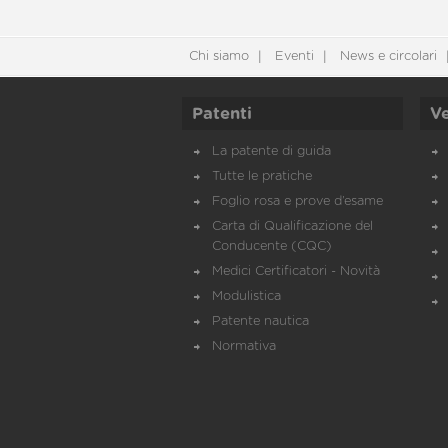
Chi siamo
Eventi
News e circolari
Patenti
Ve
La patente di guida
Tutte le pratiche
Foglio rosa e prove d’esame
Carta di Qualificazione del
Conducente (CQC)
Medici Certificatori - Novità
Modulistica
Patente nautica
Normativa