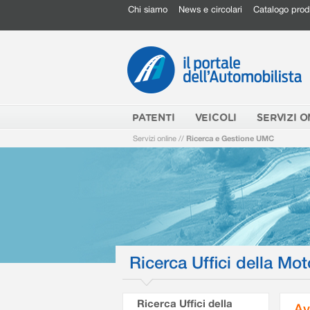
Chi siamo
News e circolari
Catalogo prod
PATENTI
VEICOLI
SERVIZI O
Servizi online
//
Ricerca e Gestione UMC
Ricerca Uffici della Mot
Ricerca Uffici della
Av