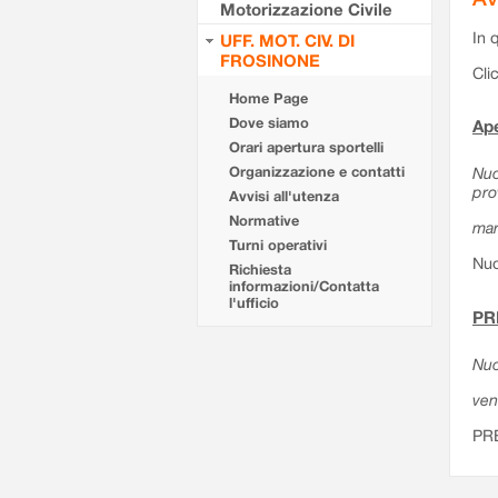
Motorizzazione Civile
In 
UFF. MOT. CIV. DI
FROSINONE
Cli
Home Page
Dove siamo
Ape
Orari apertura sportelli
Organizzazione e contatti
Nuo
pro
Avvisi all'utenza
Normative
mar
Turni operativi
Nuo
Richiesta
informazioni/Contatta
l'ufficio
PR
Nuo
ven
PR