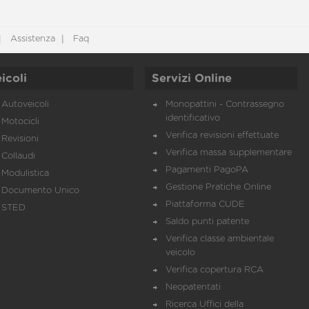
Assistenza
Faq
icoli
Servizi Online
Autoveicoli
Monopattini - Contrassegno
identificativo
Motocicli
Verifica revisioni effettuate
Revisioni
Verifica massa supplementare
Collaudi
Pagamenti PagoPA
Modulistica
Gestione Pratiche Online
Documento Unico
Piattaforma CUDE
STED
Saldo punti patente
Verifica classe ambientale
veicolo
Verifica copertura RCA
Neopatentati
Ricerca Uffici della