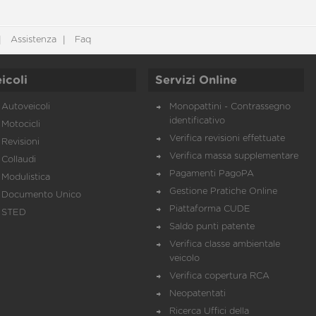
Assistenza
Faq
icoli
Servizi Online
Autoveicoli
Monopattini - Contrassegno
identificativo
Motocicli
Verifica revisioni effettuate
Revisioni
Verifica massa supplementare
Collaudi
Pagamenti PagoPA
Modulistica
Gestione Pratiche Online
Documento Unico
Piattaforma CUDE
STED
Saldo punti patente
Verifica classe ambientale
veicolo
Verifica copertura RCA
Neopatentati
Ricerca Uffici della