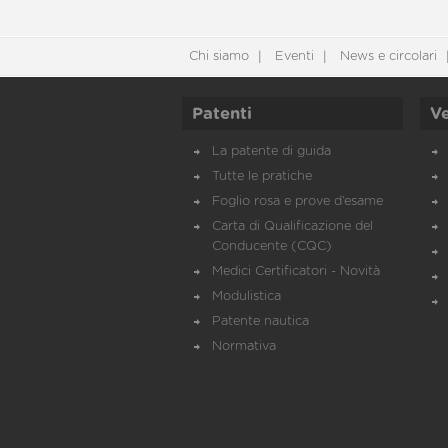
Chi siamo
Eventi
News e circolari
Patenti
Ve
La patente di guida
Tutte le pratiche
Foglio rosa e prove d’esame
Carta di Qualificazione del
Conducente (CQC)
Medici Certificatori - Novità
Modulistica
Patente nautica
Normativa