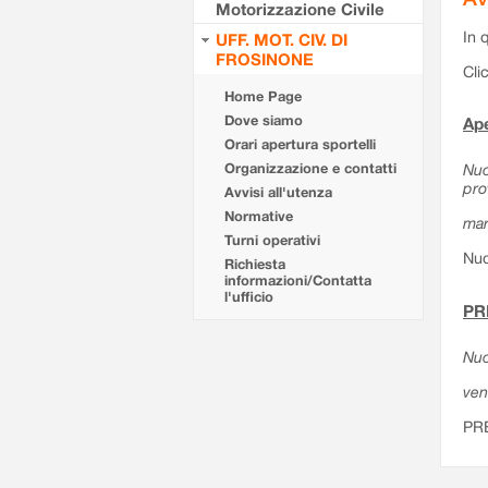
Motorizzazione Civile
In 
UFF. MOT. CIV. DI
FROSINONE
Cli
Home Page
Dove siamo
Ape
Orari apertura sportelli
Organizzazione e contatti
Nuo
pro
Avvisi all'utenza
Normative
mar
Turni operativi
Nuo
Richiesta
informazioni/Contatta
l'ufficio
PR
Nuo
ven
PR