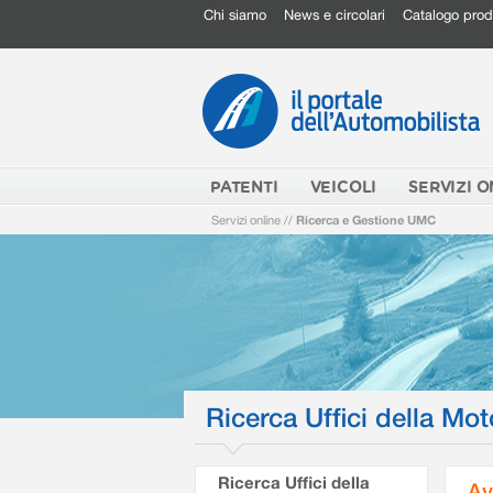
Chi siamo
News e circolari
Catalogo prod
PATENTI
VEICOLI
SERVIZI O
Servizi online
//
Ricerca e Gestione UMC
Ricerca Uffici della Mot
Ricerca Uffici della
Av