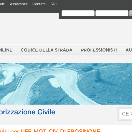
otti
Assistenza
Contatti
FAQ
NLINE
CODICE DELLA STRADA
PROFESSIONISTI
AU
orizzazione Civile
visi per UFF. MOT. CIV. DI FROSINONE