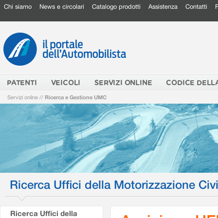
Chi siamo
News e circolari
Catalogo prodotti
Assistenza
Contatti
PATENTI
VEICOLI
SERVIZI ONLINE
CODICE DELL
Servizi online
//
Ricerca e Gestione UMC
Ricerca Uffici della Motorizzazione Civi
Ricerca Uffici della