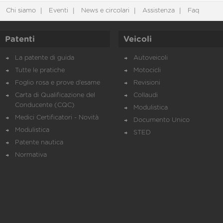
Chi siamo
Eventi
News e circolari
Assistenza
Faq
Patenti
Veicoli
La patente di guida
Autoveicoli
Tutte le pratiche
Motocicli
Foglio rosa e prove d’esame
Revisioni
Carta di Qualificazione del
Collaudi
Conducente (CQC)
Modulistica
Medici Certificatori - Novità
Documento Unico
Modulistica
STED
Patente nautica
Normativa