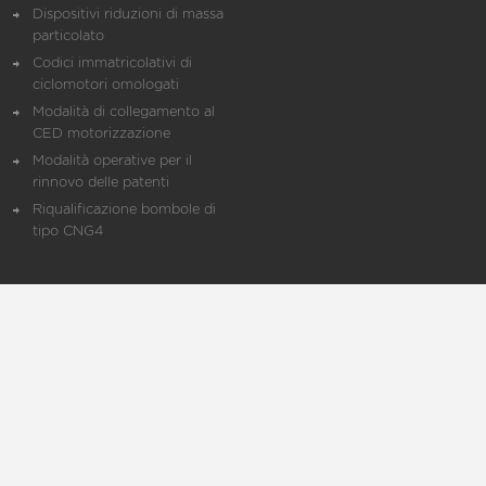
Dispositivi riduzioni di massa
particolato
Codici immatricolativi di
ciclomotori omologati
Modalità di collegamento al
CED motorizzazione
Modalità operative per il
rinnovo delle patenti
Riqualificazione bombole di
tipo CNG4