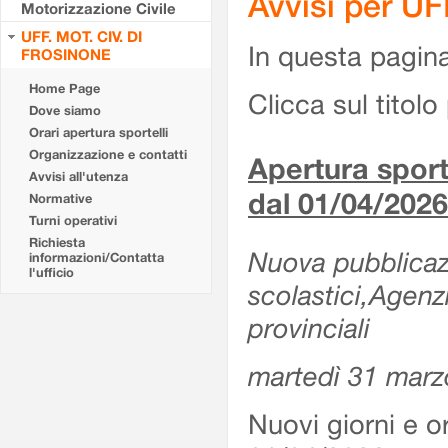
Avvisi per U
Motorizzazione Civile
UFF. MOT. CIV. DI
In questa pagina 
FROSINONE
Home Page
Clicca sul titolo 
Dove siamo
Orari apertura sportelli
Organizzazione e contatti
Apertura sporte
Avvisi all'utenza
dal 01/04/2026
Normative
Turni operativi
Richiesta
Nuova pubblicazio
informazioni/Contatta
l'ufficio
scolastici,Agenz
provinciali
martedì 31 marz
Nuovi giorni e or