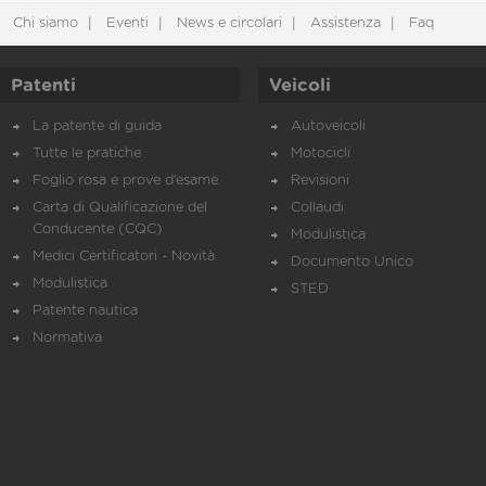
Chi siamo
Eventi
News e circolari
Assistenza
Faq
Patenti
Veicoli
La patente di guida
Autoveicoli
Tutte le pratiche
Motocicli
Foglio rosa e prove d’esame
Revisioni
Carta di Qualificazione del
Collaudi
Conducente (CQC)
Modulistica
Medici Certificatori - Novità
Documento Unico
Modulistica
STED
Patente nautica
Normativa