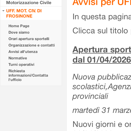
Avvisi per U
Motorizzazione Civile
UFF. MOT. CIV. DI
In questa pagina 
FROSINONE
Home Page
Clicca sul titolo 
Dove siamo
Orari apertura sportelli
Organizzazione e contatti
Apertura sporte
Avvisi all'utenza
dal 01/04/2026
Normative
Turni operativi
Richiesta
Nuova pubblicazio
informazioni/Contatta
l'ufficio
scolastici,Agenz
provinciali
martedì 31 marz
Nuovi giorni e or