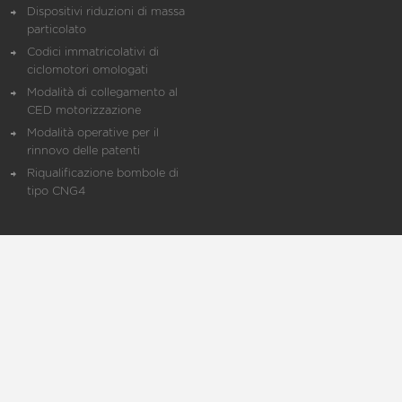
Dispositivi riduzioni di massa
particolato
Codici immatricolativi di
ciclomotori omologati
Modalità di collegamento al
CED motorizzazione
Modalità operative per il
rinnovo delle patenti
Riqualificazione bombole di
tipo CNG4