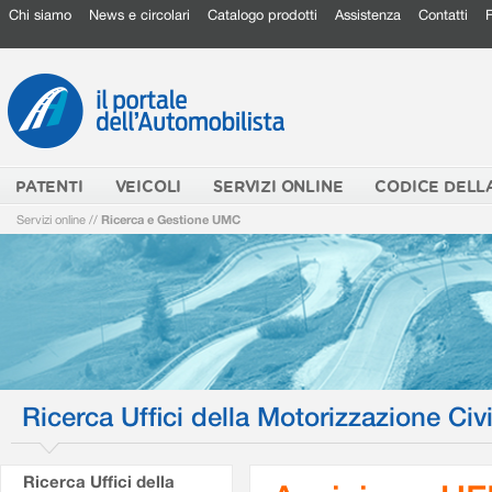
Chi siamo
News e circolari
Catalogo prodotti
Assistenza
Contatti
PATENTI
VEICOLI
SERVIZI ONLINE
CODICE DELL
Servizi online
//
Ricerca e Gestione UMC
Ricerca Uffici della Motorizzazione Civi
Ricerca Uffici della