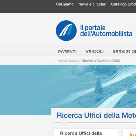
Chi siamo
News e circolari
Catalogo prod
PATENTI
VEICOLI
SERVIZI O
Servizi online
//
Ricerca e Gestione UMC
Ricerca Uffici della Mot
Ricerca Uffici della
Av