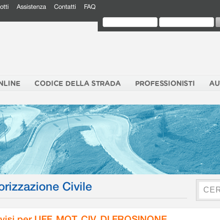
otti
Assistenza
Contatti
FAQ
NLINE
CODICE DELLA STRADA
PROFESSIONISTI
AU
orizzazione Civile
visi per UFF. MOT. CIV. DI FROSINONE