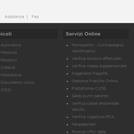
Assistenza
Faq
icoli
Servizi Online
Autoveicoli
Monopattini - Contrassegno
identificativo
Motocicli
Verifica revisioni effettuate
Revisioni
Verifica massa supplementare
Collaudi
Pagamenti PagoPA
Modulistica
Gestione Pratiche Online
Documento Unico
Piattaforma CUDE
STED
Saldo punti patente
Verifica classe ambientale
veicolo
Verifica copertura RCA
Neopatentati
Ricerca Uffici della