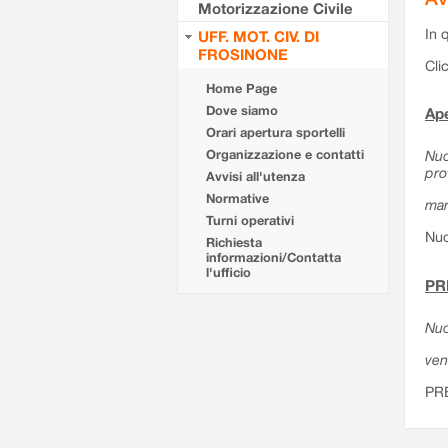
Motorizzazione Civile
In 
UFF. MOT. CIV. DI
FROSINONE
Cli
Home Page
Dove siamo
Ape
Orari apertura sportelli
Organizzazione e contatti
Nuo
pro
Avvisi all'utenza
Normative
mar
Turni operativi
Nuo
Richiesta
informazioni/Contatta
l'ufficio
PR
Nuo
ven
PR