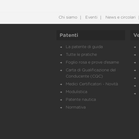
Chi siamo
Eventi
News e circolari
Patenti
Ve
La patente di guida
Tutte le pratiche
Foglio rosa e prove d’esame
Carta di Qualificazione del
Conducente (CQC)
Medici Certificatori - Novità
Modulistica
Patente nautica
Normativa