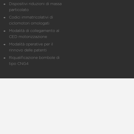
Dispositivi riduzioni di massa
particolato
Codici immatricolativi di
ciclomotori omologati
Modalità di collegamento al
CED motorizzazione
Modalità operative per il
rinnovo delle patenti
Riqualificazione bombole di
tipo CNG4