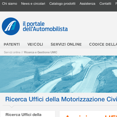
Chi siamo
News e circolari
Catalogo prodotti
Assistenza
Contatti
PATENTI
VEICOLI
SERVIZI ONLINE
CODICE DELL
Servizi online
//
Ricerca e Gestione UMC
Ricerca Uffici della Motorizzazione Civi
Ricerca Uffici della