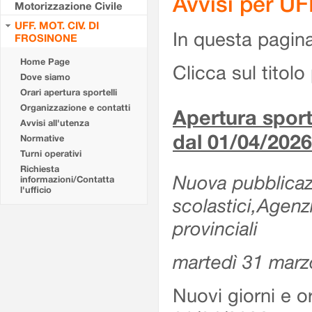
Avvisi per U
Motorizzazione Civile
UFF. MOT. CIV. DI
In questa pagina 
FROSINONE
Home Page
Clicca sul titolo 
Dove siamo
Orari apertura sportelli
Organizzazione e contatti
Apertura sporte
Avvisi all'utenza
dal 01/04/2026
Normative
Turni operativi
Richiesta
Nuova pubblicazio
informazioni/Contatta
l'ufficio
scolastici,Agenz
provinciali
martedì 31 marz
Nuovi giorni e or